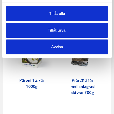
Produkter i receptet:
Tillåt alla
Tillåt urval
Avvisa
Päronfil 2,7%
Präst® 31%
1000g
mellanlagrad
skivad 700g