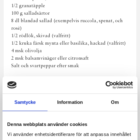
1/2 granatäpple
100 g salladsärtor
8 dl blandad sallad (exempelvis ruccola, spenat, och
rosé)
1/2 rödlök, skivad (valfritt)
1/2 kruka färsk mynta eller basilika, hackad (valfritt)
4 msk olivolja
2 msk balsamvinäger eller citronsaft
Salt och svartpeppar efter smak
Gör så här
Skär Norrloumi i skivor, ungefär 1 cm tjocka. Skölj
och skiva päronen, dela salladsärtor och kärna ur
Samtycke
Information
Om
granatäpplet. Värm upp en grillpanna eller vanlig
stekpanna på medelhög värme och pensla den med lite
olivolja. Grilla osten i cirka 2 minuter på varje sida,
Denna webbplats använder cookies
tills de får en fin gyllenbrun färg och blir lite knapriga
Vi använder enhetsidentifierare för att anpassa innehållet
på kanterna. Under tiden osten grillas, blanda salladen