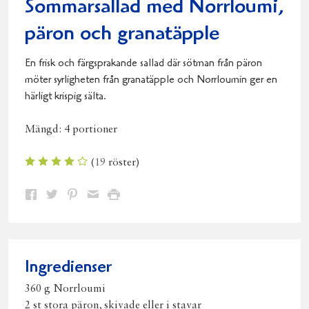
Sommarsallad med Norrloumi,
päron och granatäpple
En frisk och färgsprakande sallad där sötman från päron
möter syrligheten från granatäpple och Norrloumin ger en
härligt krispig sälta.
Mängd:
4 portioner
(
19
röster)
Dela
Dela
Dela
Dela
Skriv
på
på
på
via
ut
Facebook
Twitter
Pinterest
e-
post
Ingredienser
360 g Norrloumi
2 st stora päron, skivade eller i stavar