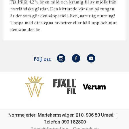
Fjällfil® 4,2% är en mild och krämig fil av mjölk från
norrländska gårdar. Den kittlande känslan på tungan
är det som gör den så speciell. Ren, naturlig njutning!
Toppa med dina egna favoriter eller häll upp och njut
den som den är.
Norrmejerier
Facebook
Youtube
Följ oss:
på
Instagram
Västerbottensost
Fjällfil
Verum
Start
Gör gott för
Gör gott för
Norrländska
Våra
Goda 
Norrland
Planeten
mjölkbönder
goda
Fisk
produkter
Levande
Matsvinn
Betessläpp
Fläskf
Norrmejerier
,
Mariehemsvägen 210
,
906 50
Umeå
landsbygd
Mjölkgården,
Dina
Kyckl
Telefon
090 182800
och
mejeriet och
norrländska
Norrl