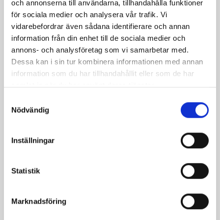
och annonserna till användarna, tillhandahålla funktioner
och rödlök i en stor skål. Gör dressingen genom att
för sociala medier och analysera vår trafik. Vi
blanda olivolja och balsamvinäger eller citronsaft i en
vidarebefordrar även sådana identifierare och annan
liten skål. Smaka av med salt och svartpeppar. Lägg
information från din enhet till de sociala medier och
grillad Norrloumi, skivade päron, salladsärtor och
annons- och analysföretag som vi samarbetar med.
granatäpple över salladen. Ringla dressingen över
Dessa kan i sin tur kombinera informationen med annan
salladen och vänd försiktigt så att alla ingredienser är
information som du har tillhandahållit eller som de har
jämnt täckta. Om du vill kan du strö över lite
samlat in när du har använt deras tjänster.
färskhackad mynta eller basilika för extra smak och
Samtyckesval
färg.
Nödvändig
Tips:
Tips! Variera gärna din sallad med andra råvaror,
Inställningar
Norrloumi passar även bra med exempelvis
jordgubbar och persika!
Statistik
Marknadsföring