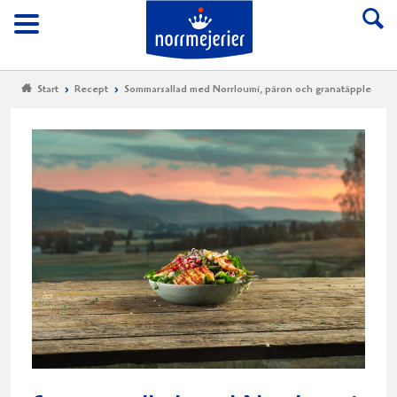
Till Norrmejerier start
Meny
Start
Recept
Sommarsallad med Norrloumi, päron och granatäpple