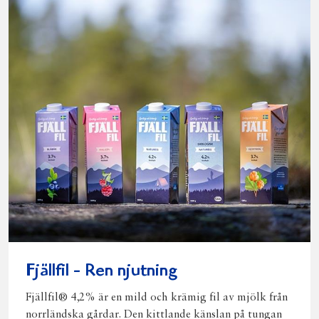
Fjällfil - Ren njutning
Fjällfil® 4,2% är en mild och krämig fil av mjölk från
norrländska gårdar. Den kittlande känslan på tungan