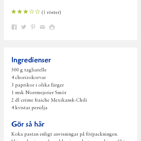
(
1
röster)
Dela
Dela
Dela
Dela
Skriv
på
på
på
via
ut
Facebook
Twitter
Pinterest
e-
post
Ingredienser
500 g tagliatelle
4 chorizokorvar
3 paprikor i olika färger
1 msk Norrmejerier Smör
2 dl crème fraiche Mexikansk-Chili
4 kvistar persilja
Gör så här
Koka pastan enligt anvisningar på förpackningen.