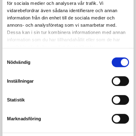
Päronfil 2,7%
Skogsbärsfil 2,7%
för sociala medier och analysera vår trafik. Vi
1000g
1000g
vidarebefordrar även sådana identifierare och annan
information från din enhet till de sociala medier och
annons- och analysföretag som vi samarbetar med.
Dessa kan i sin tur kombinera informationen med annan
information som du har tillhandahållit eller som de har
samlat in när du har använt deras tjänster.
Samtyckesval
Nödvändig
Inställningar
Statistik
Smör Eko
Crème Fraichen
Marknadsföring
normalsaltat
34% 500g
KRAV 500g