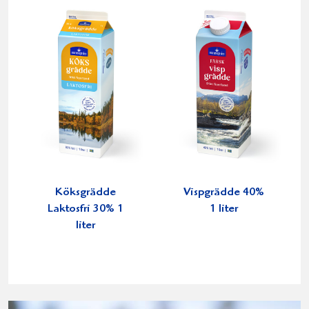
Köksgrädde
Vispgrädde 40%
Laktosfri 30% 1
1 liter
liter