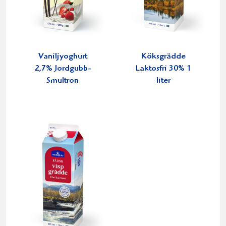
Vaniljyoghurt
Köksgrädde
2,7% Jordgubb-
Laktosfri 30% 1
Smultron
liter