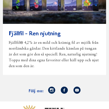
Fjällfil - Ren njutning
Fjällfil® 4,2% är en mild och krämig fil av mjölk från
norrländska gårdar. Den kittlande känslan på tungan
är det som gör den så speciell. Ren, naturlig njutning!
Toppa med dina egna favoriter eller häll upp och njut
den som den är.
Norrmejerier
Facebook
Youtube
Följ oss:
på
Instagram
Västerbottensost
Fjällfil
Verum