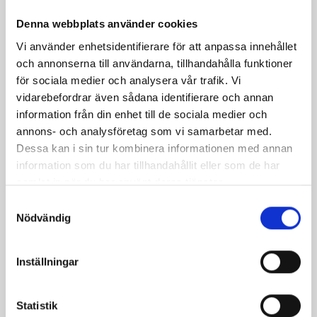
Denna webbplats använder cookies
Vi använder enhetsidentifierare för att anpassa innehållet
och annonserna till användarna, tillhandahålla funktioner
för sociala medier och analysera vår trafik. Vi
vidarebefordrar även sådana identifierare och annan
information från din enhet till de sociala medier och
annons- och analysföretag som vi samarbetar med.
Dessa kan i sin tur kombinera informationen med annan
Päronfil 2,7%
Skogsbärsfil 2,7%
information som du har tillhandahållit eller som de har
1000g
1000g
samlat in när du har använt deras tjänster.
Samtyckesval
Nödvändig
Inställningar
Statistik