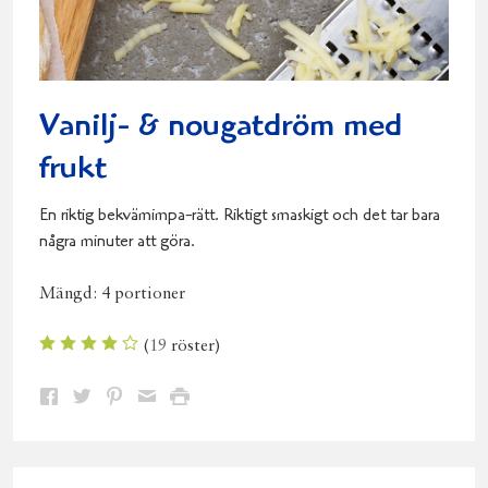
Vanilj- & nougatdröm med
frukt
En riktig bekvämimpa-rätt. Riktigt smaskigt och det tar bara
några minuter att göra.
Mängd:
4 portioner
(
19
röster)
Dela
Dela
Dela
Dela
Skriv
på
på
på
via
ut
Facebook
Twitter
Pinterest
e-
post