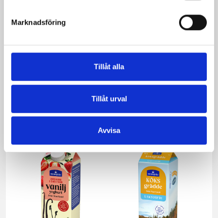
Marknadsföring
Tillåt alla
Verum® filmjölk
Verum® filmjölk
3,5% Hallon-
3,5% Jordgubb-
Passion-Vanilj
Smultron 1000g
Tillåt urval
1000g
Avvisa