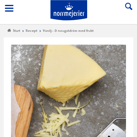
Till Norrmejerier start
Meny
Start
Recept
Vanilj- & nougatdröm med frukt