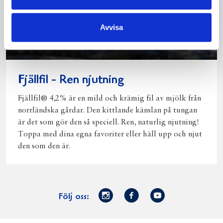
Avvisa
Fjällfil - Ren njutning
Fjällfil® 4,2% är en mild och krämig fil av mjölk från
norrländska gårdar. Den kittlande känslan på tungan
är det som gör den så speciell. Ren, naturlig njutning!
Toppa med dina egna favoriter eller häll upp och njut
den som den är.
Norrmejerier
Facebook
Youtube
Följ oss:
på