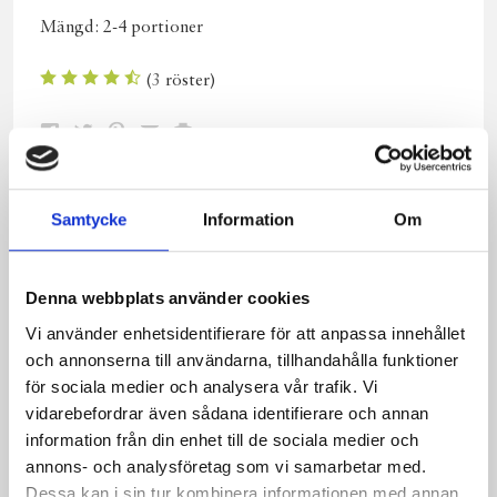
Mängd:
2-4 portioner
(
3
röster)
Dela
Dela
Dela
Dela
Skriv
på
på
på
via
ut
Facebook
Twitter
Pinterest
e-
Samtycke
Information
Om
post
Ingredienser
6 dl vatten
Denna webbplats använder cookies
1 hackat äpple
Vi använder enhetsidentifierare för att anpassa innehållet
1 mosad banan
och annonserna till användarna, tillhandahålla funktioner
1.5 dl kruskakli
för sociala medier och analysera vår trafik. Vi
3 dl fiberhavregryn
vidarebefordrar även sådana identifierare och annan
4 tsk kanel
information från din enhet till de sociala medier och
annons- och analysföretag som vi samarbetar med.
Gör så här
Dessa kan i sin tur kombinera informationen med annan