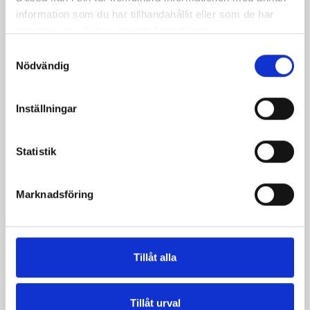
Koka upp vattnet och tillsätt äpplelbitarna. Låt det
information som du har tillhandahållit eller som de har
koka 3 minuter.
samlat in när du har använt deras tjänster.
Rör ner kruskakli och fiberhavregryn och kanel och låt
Samtyckesval
det koka färdigt 3-5 minuter.
Nödvändig
Serveras med mjölk och mosad banan. Toppa gärna
med lite blandade nötter också.
Inställningar
Statistik
Marknadsföring
Tillåt alla
Tillåt urval