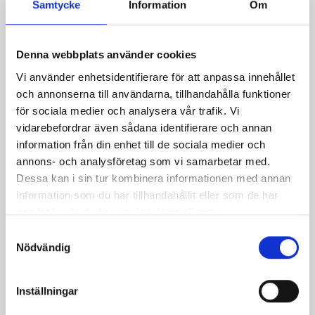
Samtycke
Information
Om
som
förgyl
smaku
Denna webbplats använder cookies
Bjud
Vi använder enhetsidentifierare för att anpassa innehållet
famil
och annonserna till användarna, tillhandahålla funktioner
på
för sociala medier och analysera vår trafik. Vi
en
vidarebefordrar även sådana identifierare och annan
lite
information från din enhet till de sociala medier och
lyxiga
annons- och analysföretag som vi samarbetar med.
fruko
Dessa kan i sin tur kombinera informationen med annan
eller
information som du har tillhandahållit eller som de har
ta
samlat in när du har använt deras tjänster.
en
långf
Samtyckesval
Nödvändig
för
dig
själv
Inställningar
i