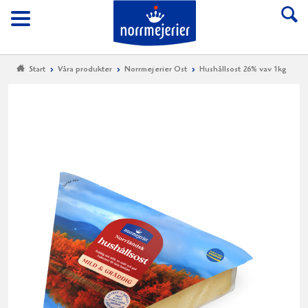
Till Norrmejerier start
Meny
Start
Våra produkter
Norrmejerier Ost
Hushållsost 26% vav 1kg
Hu
26
va
1k
Norrm
lanser
Norrl
Hushå
en