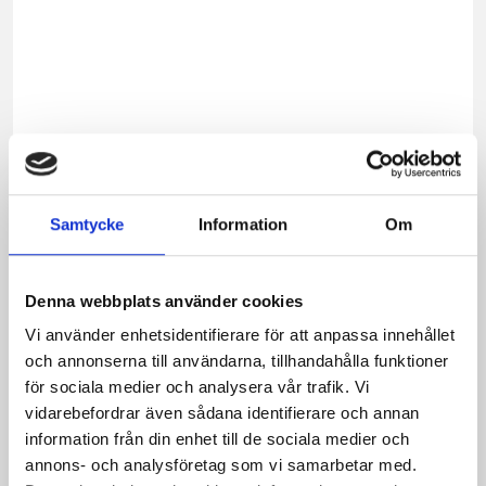
ost
till
fruko
Ta
vara
på
kante
När
Samtycke
Information
Om
osten
börjar
bli
Denna webbplats använder cookies
svår
att
Vi använder enhetsidentifierare för att anpassa innehållet
hyvla
och annonserna till användarna, tillhandahålla funktioner
kan
för sociala medier och analysera vår trafik. Vi
den
vidarebefordrar även sådana identifierare och annan
med
information från din enhet till de sociala medier och
förde
annons- och analysföretag som vi samarbetar med.