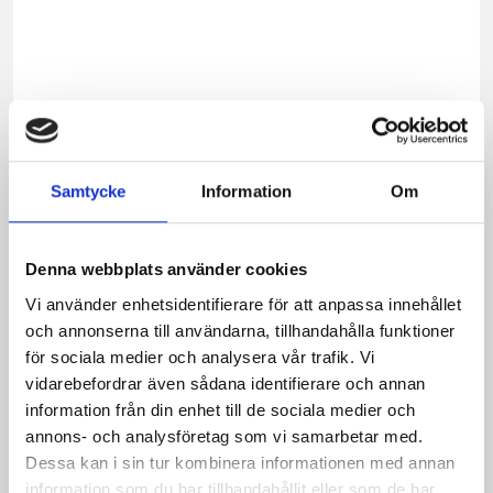
från
norrl
gårdar
Grev
utvec
på
60-
Samtycke
Information
Om
talet
av
två
Denna webbplats använder cookies
mejer
i
Vi använder enhetsidentifierare för att anpassa innehållet
Örnsk
och annonserna till användarna, tillhandahålla funktioner
Namn
för sociala medier och analysera vår trafik. Vi
födde
vidarebefordrar även sådana identifierare och annan
under
information från din enhet till de sociala medier och
en
annons- och analysföretag som vi samarbetar med.
inspi
Dessa kan i sin tur kombinera informationen med annan
resa
information som du har tillhandahållit eller som de har