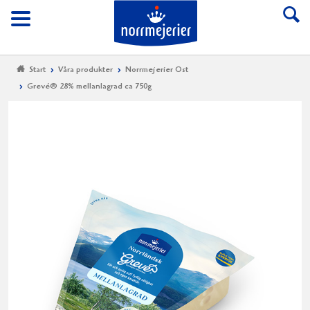
Till Norrmejerier start
Meny
Start
Våra produkter
Norrmejerier Ost
Grevé® 28% mellanlagrad ca 750g
Gr
28
me
ca
75
Norrm
goda
Grev