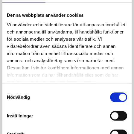
Dela
Dela
Dela
Dela
Skriv
på
på
på
via
ut
Denna webbplats använder cookies
Facebook
Twitter
Pinterest
e-
Vi använder enhetsidentifierare för att anpassa innehållet
post
och annonserna till användarna, tillhandahålla funktioner
för sociala medier och analysera vår trafik. Vi
vidarebefordrar även sådana identifierare och annan
information från din enhet till de sociala medier och
annons- och analysföretag som vi samarbetar med.
Dessa kan i sin tur kombinera informationen med annan
information som du har tillhandahållit eller som de har
samlat in när du har använt deras tjänster.
Samtyckesval
Nödvändig
Goda laktosfria produkter
Inställningar
Här hittar du alla goda produkter från dina
norrländska mjölkbönder. Prova vår laktosfria