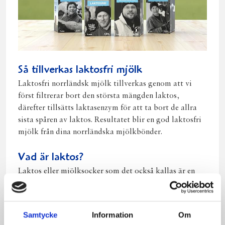
Så tillverkas laktosfri mjölk
Laktosfri norrländsk mjölk tillverkas genom att vi
först filtrerar bort den största mängden laktos,
därefter tillsätts laktasenzym för att ta bort de allra
sista spåren av laktos. Resultatet blir en god laktosfri
mjölk från dina norrländska mjölkbönder.
Vad är laktos?
Laktos eller mjölksocker som det också kallas är en
kolhydrat som består av glukos och galaktos. Det är
en naturlig kolhydrat som finns i all sorts vanlig
mjölk.
Samtycke
Information
Om