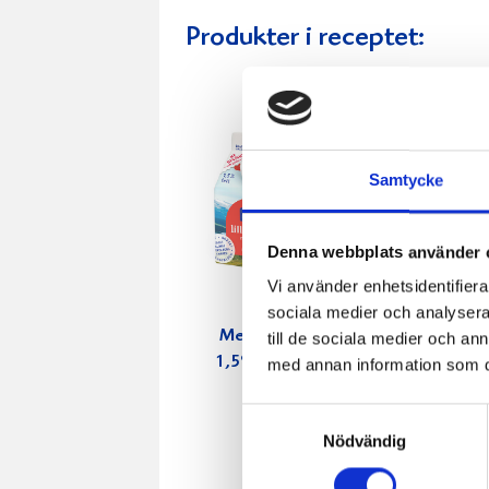
Produkter i receptet:
Samtycke
Denna webbplats använder 
Vi använder enhetsidentifierar
sociala medier och analysera 
Mellanmjölk
Jordgubbs
till de sociala medier och a
1,5% laktosfri
2,7% 100
med annan information som du 
3dl
Samtyckesval
Nödvändig