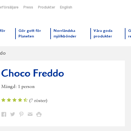
rförsäljare
Press
Produkter
English
orrmejerier startsida
för
Gör gott för
Norrländska
Våra goda
G
Planeten
mjölkbönder
produkter
r
ddo
Choco Freddo
Mängd:
1 person
(
7
röster)
Dela
Dela
Dela
Dela
Skriv
på
på
på
via
ut
Facebook
Twitter
Pinterest
e-