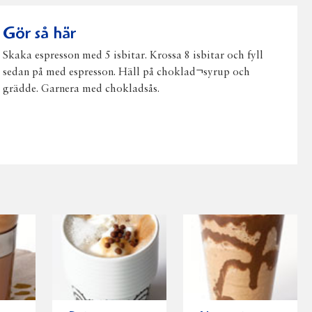
post
Gör så här
Skaka espresson med 5 isbitar. Krossa 8 isbitar och fyll
sedan på med espresson. Häll på choklad¬syrup och
grädde. Garnera med chokladsås.