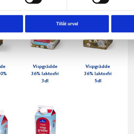
Tillåt urval
dde
Vispgrädde
Vispgrädde
 30%
36% laktosfri
36% laktosfri
3dl
5dl