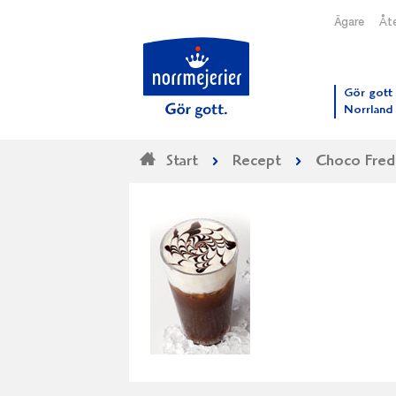
Ägare
Åte
Till N
Gör gott 
Norrland
Start
Recept
Choco Fre