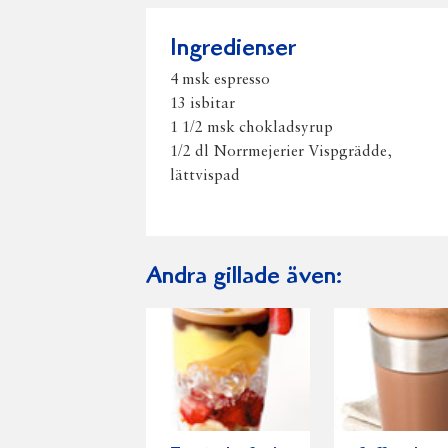
Ingredienser
4 msk espresso
13 isbitar
1 1/2 msk chokladsyrup
1/2 dl Norrmejerier Vispgrädde,
lättvispad
Andra gillade även: