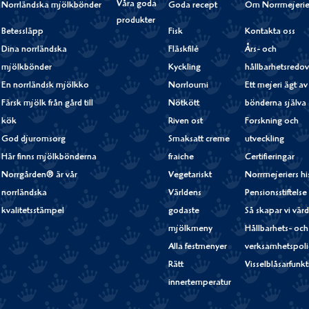
Våra goda
Norrländska mjölkbönder
Goda recept
Om Norrmejerie
produkter
Betessläpp
Fisk
Kontakta oss
Dina norrländska
Fläskfilé
Års- och
mjölkbönder
Kyckling
hållbarhetsredov
En norrländsk mjölkko
Norrloumi
Ett mejeri ägt av
Färsk mjölk från gård till
Nötkött
bönderna själva
kök
Riven ost
Forskning och
God djuromsorg
Smaksatt creme
utveckling
Här finns mjölkbönderna
fraiche
Certifieringar
Norrgården® är vår
Vegetariskt
Norrmejeriers hi
norrländska
Världens
Pensionsstiftelse
kvalitetsstämpel
godaste
Så skapar vi vär
mjölkmeny
Hållbarhets- och
Alla festmenyer
verksamhetspoli
Rätt
Visselblåsarfunk
innertemperatur