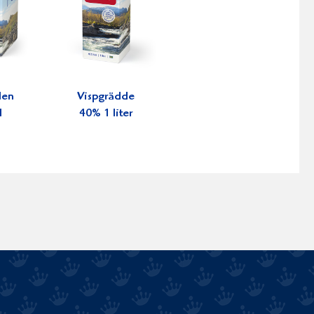
den
Vispgrädde
l
40% 1 liter