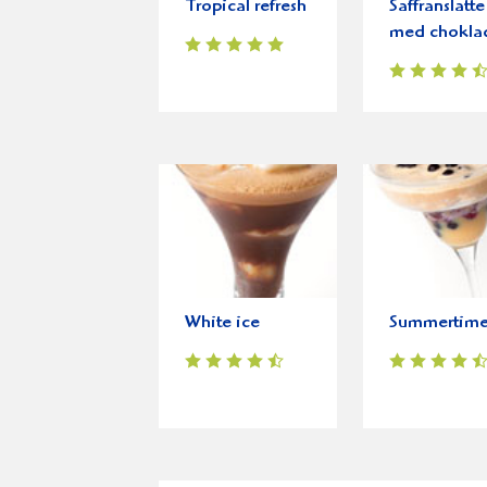
Tropical refresh
Saffranslatte
med chokla
White ice
Summertim