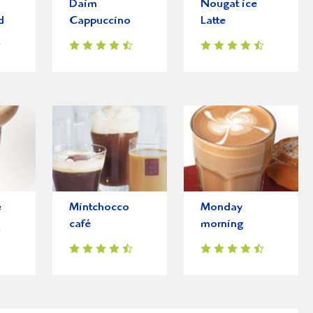
Daim
Nougat ice
d
Cappuccino
Latte
e
Mintchocco
Monday
café
morning