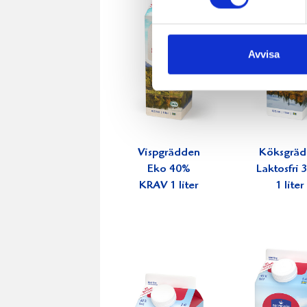
Avvisa
Vispgrädden
Köksgrä
Eko 40%
Laktosfri
KRAV 1 liter
1 liter