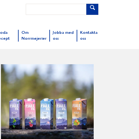
oda
Om
Jobba med
Kontakta
ecept
Norrmejerier
oss
oss