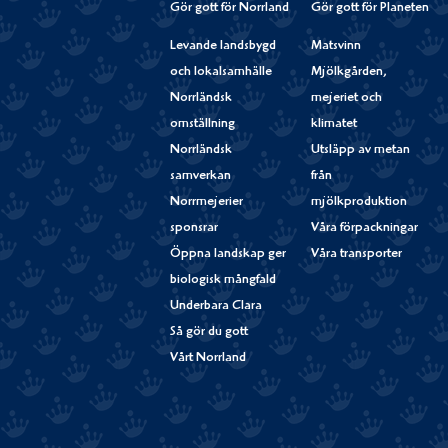
Gör gott för Norrland
Gör gott för Planeten
Levande landsbygd
Matsvinn
och lokalsamhälle
Mjölkgården,
Norrländsk
mejeriet och
omställning
klimatet
Norrländsk
Utsläpp av metan
samverkan
från
Norrmejerier
mjölkproduktion
sponsrar
Våra förpackningar
Öppna landskap ger
Våra transporter
biologisk mångfald
Underbara Clara
Så gör du gott
Vårt Norrland