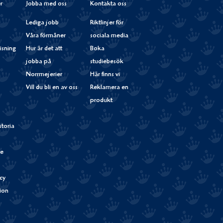
r
Jobba med oss
Kontakta oss
Lediga jobb
Riktlinjer för
Våra förmåner
sociala media
isning
Hur är det att
Boka
jobba på
studiebesök
Norrmejerier
Här finns vi
Vill du bli en av oss
Reklamera en
produkt
storia
de
cy
tion