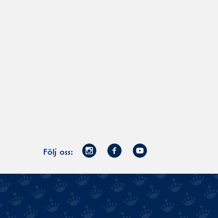
Norrmejerier
Facebook
Youtube
Följ oss:
på
Instagram