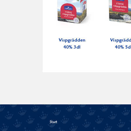
Vispgrädden
Vispgräd
40% 3dl
40% 5d
Start