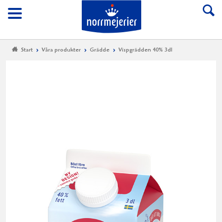
Till Norrmejerier start
Meny
Start
Våra produkter
Grädde
Vispgrädden 40% 3dl
Vi
40
3d
Vispg
från
Norrm
har
en
fettha
på