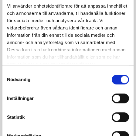
helt
Vi använder enhetsidentifierare för att anpassa innehållet
oersät
och annonserna till användarna, tillhandahålla funktioner
Det
för sociala medier och analysera vår trafik. Vi
är
vidarebefordrar även sådana identifierare och annan
fettet
information från din enhet till de sociala medier och
i
annons- och analysföretag som vi samarbetar med.
gräd
Dessa kan i sin tur kombinera informationen med annan
som
information som du har tillhandahållit eller som de har
framh
samlat in när du har använt deras tjänster.
vissa
Samtyckesval
smak
Nödvändig
samt
ger
en
Inställningar
rund
och
Statistik
fyllig
smak.
Som
Marknadsföring