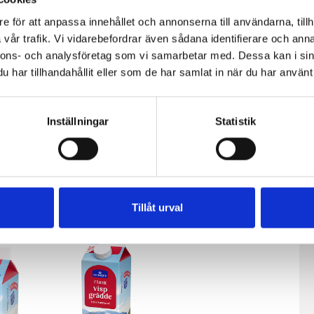
e för att anpassa innehållet och annonserna till användarna, tillh
vår trafik. Vi vidarebefordrar även sådana identifierare och anna
nnons- och analysföretag som vi samarbetar med. Dessa kan i sin
har tillhandahållit eller som de har samlat in när du har använt 
Inställningar
Statistik
dde
Vispgrädde
Vispgrädde
 30%
36% laktosfri
36% laktosfri
3dl
5dl
Tillåt urval