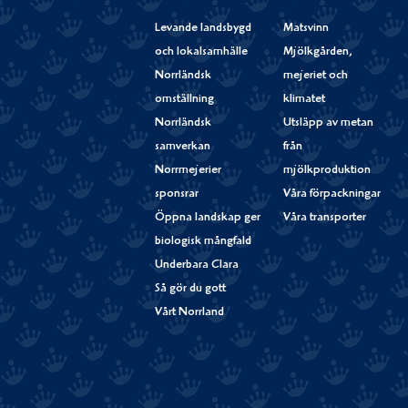
Levande landsbygd
Matsvinn
och lokalsamhälle
Mjölkgården,
Norrländsk
mejeriet och
omställning
klimatet
Norrländsk
Utsläpp av metan
samverkan
från
Norrmejerier
mjölkproduktion
sponsrar
Våra förpackningar
Öppna landskap ger
Våra transporter
biologisk mångfald
Underbara Clara
Så gör du gott
Vårt Norrland