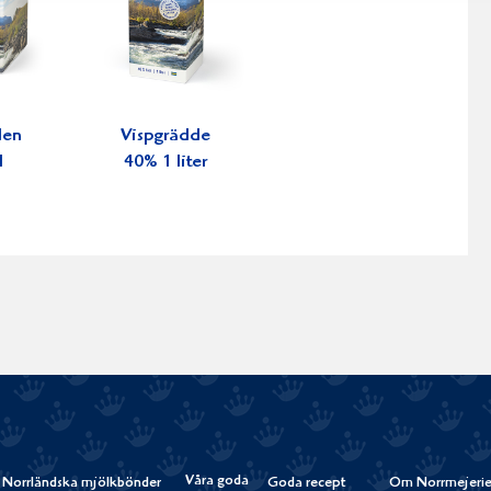
den
Vispgrädde
l
40% 1 liter
Våra goda
Norrländska mjölkbönder
Goda recept
Om Norrmejerie