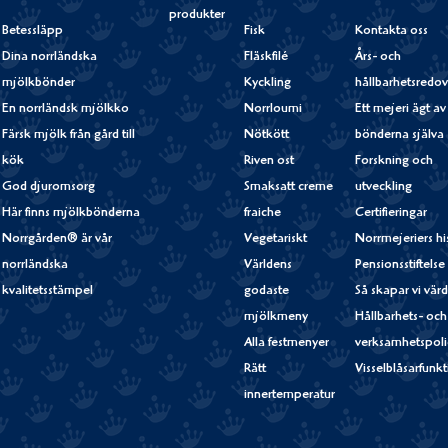
produkter
Betessläpp
Fisk
Kontakta oss
Dina norrländska
Fläskfilé
Års- och
mjölkbönder
Kyckling
hållbarhetsredov
En norrländsk mjölkko
Norrloumi
Ett mejeri ägt av
Färsk mjölk från gård till
Nötkött
bönderna själva
kök
Riven ost
Forskning och
God djuromsorg
Smaksatt creme
utveckling
Här finns mjölkbönderna
fraiche
Certifieringar
Norrgården® är vår
Vegetariskt
Norrmejeriers hi
norrländska
Världens
Pensionsstiftelse
kvalitetsstämpel
godaste
Så skapar vi vär
mjölkmeny
Hållbarhets- och
Alla festmenyer
verksamhetspoli
Rätt
Visselblåsarfunk
innertemperatur