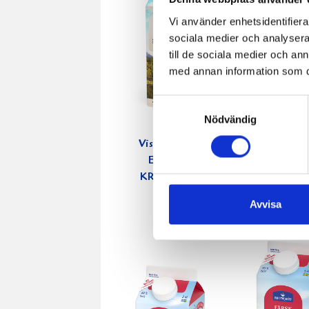
Vi använder enhetsidentifierar
sociala medier och analysera 
till de sociala medier och a
med annan information som du 
Samtyckesval
Nödvändig
Vispgrädden
Köksgrä
Eko 40%
Laktosfri
KRAV 1 liter
1 liter
Avvisa