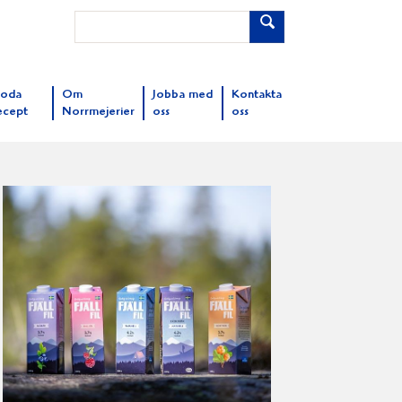
oda
Om
Jobba med
Kontakta
ecept
Norrmejerier
oss
oss