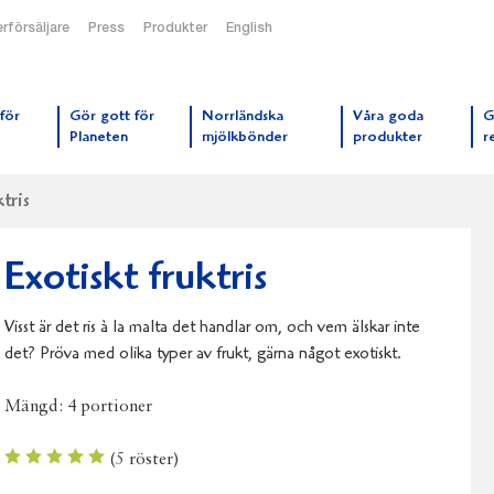
rförsäljare
Press
Produkter
English
orrmejerier startsida
för
Gör gott för
Norrländska
Våra goda
G
Planeten
mjölkbönder
produkter
r
tris
Exotiskt fruktris
Visst är det ris à la malta det handlar om, och vem älskar inte
det? Pröva med olika typer av frukt, gärna något exotiskt.
Mängd:
4 portioner
(
5
röster)