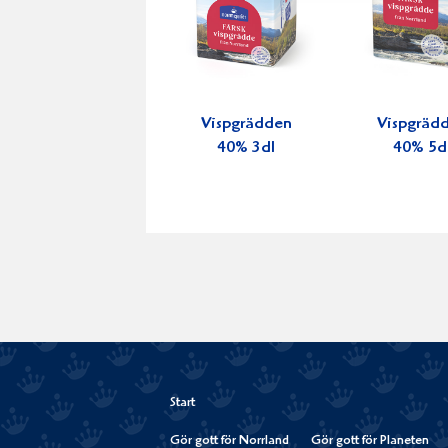
Vispgrädden
Vispgräd
40% 3dl
40% 5d
Start
Gör gott för Norrland
Gör gott för Planeten