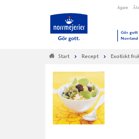
Ägare
Åte
Till N
Gör gott 
Norrland
Start
Recept
Exotiskt fruk