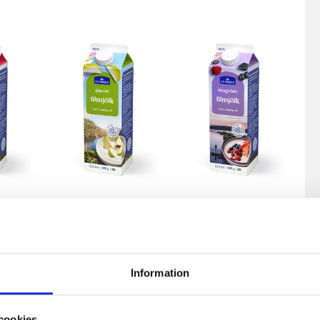
fil
Päronfil 2,7%
Skogsbärsfil
0g
1000g
2,7% 1000g
Information
cookies