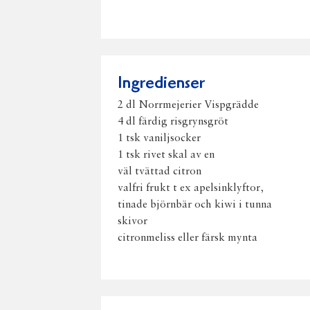
Ingredienser
2 dl Norrmejerier Vispgrädde
4 dl färdig risgrynsgröt
1 tsk vaniljsocker
1 tsk rivet skal av en
väl tvättad citron
valfri frukt t ex apelsinklyftor,
tinade björnbär och kiwi i tunna
skivor
citronmeliss eller färsk mynta