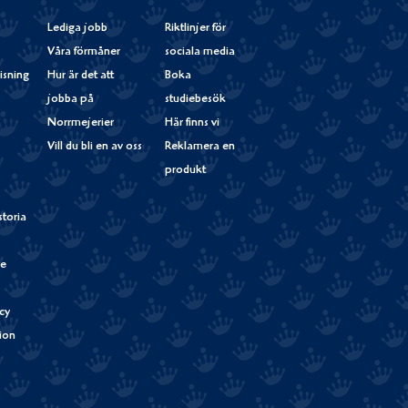
Lediga jobb
Riktlinjer för
Våra förmåner
sociala media
isning
Hur är det att
Boka
jobba på
studiebesök
Norrmejerier
Här finns vi
Vill du bli en av oss
Reklamera en
produkt
storia
de
cy
tion