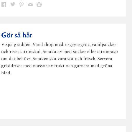
Dela
Dela
Dela
Dela
Skriv
på
på
på
via
ut
Facebook
Twitter
Pinterest
e-
post
Gör så här
Vispa grädden. Vänd ihop med risgrynsgröt, vaniljsocker
och rivet citronskal. Smaka av med socker eller citronrasp
om det behövs. Smaken ska vara söt och fräsch. Servera
gräddriset med massor av frukt och garnera med gröna
blad.