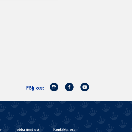
Norrmejerier
Facebook
Youtube
Följ oss:
på
Instagram
r
Jobba med oss
Kontakta oss