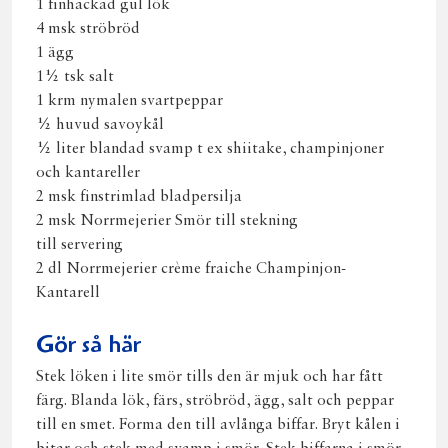
1 finhackad gul lök
4 msk ströbröd
1 ägg
1½ tsk salt
1 krm nymalen svartpeppar
½ huvud savoykål
½ liter blandad svamp t ex shiitake, champinjoner
och kantareller
2 msk finstrimlad bladpersilja
2 msk Norrmejerier Smör till stekning
till servering
2 dl Norrmejerier crème fraiche Champinjon-
Kantarell
Gör så här
Stek löken i lite smör tills den är mjuk och har fått
färg. Blanda lök, färs, ströbröd, ägg, salt och peppar
till en smet. Forma den till avlånga biffar. Bryt kålen i