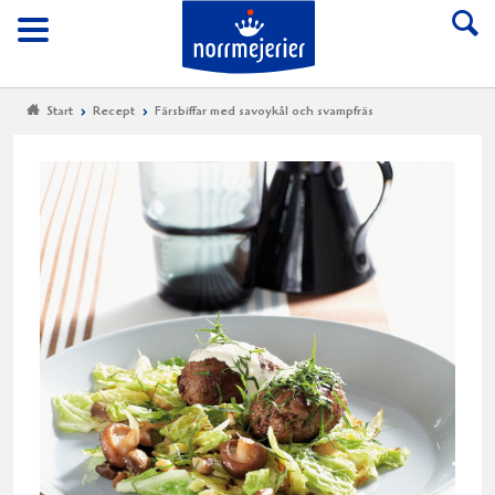
Till Norrmejerier start
Meny
Start
Recept
Färsbiffar med savoykål och svampfräs