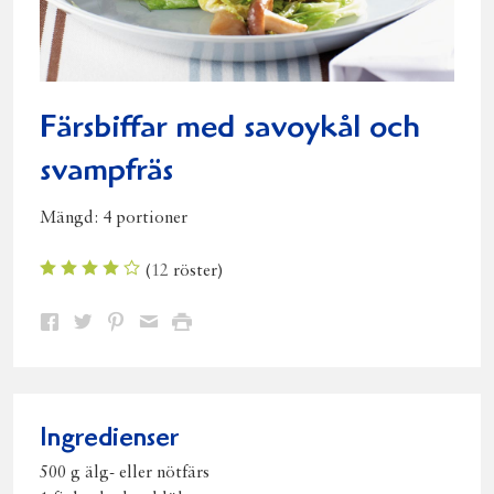
Färsbiffar med savoykål och
svampfräs
Mängd:
4 portioner
(
12
röster)
Dela
Dela
Dela
Dela
Skriv
på
på
på
via
ut
Facebook
Twitter
Pinterest
e-
post
Ingredienser
500 g älg- eller nötfärs