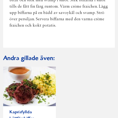
bitar och stek med svamp i smör. Stek biffarna i smör
tills de fått fin färg runtom. Värm crème fraichen. Lägg
upp biffarna på en bädd av savoykål och svamp. Strö
över persiljan. Servera biffarna med den varma crème
fraichen och kokt potatis.
Andra gillade även:
Kaprisfyllda