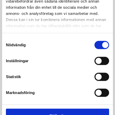
vidarebefordrar även sådana identifierare och annan
Mellanmjölk
Jordgubbsfil 2,7%
information från din enhet till de sociala medier och
1,5% laktosfri 3dl
1000g
annons- och analysföretag som vi samarbetar med.
Dessa kan i sin tur kombinera informationen med annan
information som du har tillhandahållit eller som de har
samlat in när du har använt deras tjänster.
Samtyckesval
Nödvändig
Inställningar
Statistik
Marknadsföring
Päronfil 2,7%
Skogsbärsfil 2,7%
1000g
1000g