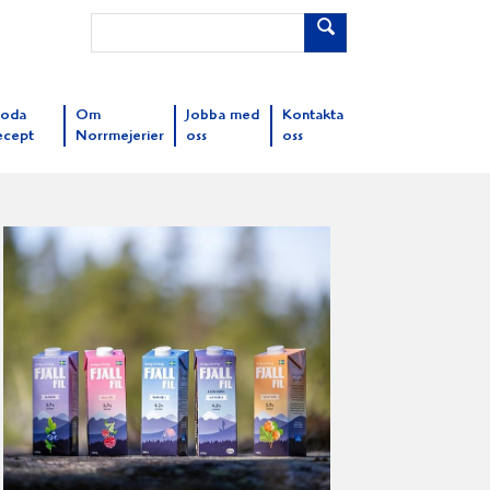
oda
Om
Jobba med
Kontakta
ecept
Norrmejerier
oss
oss