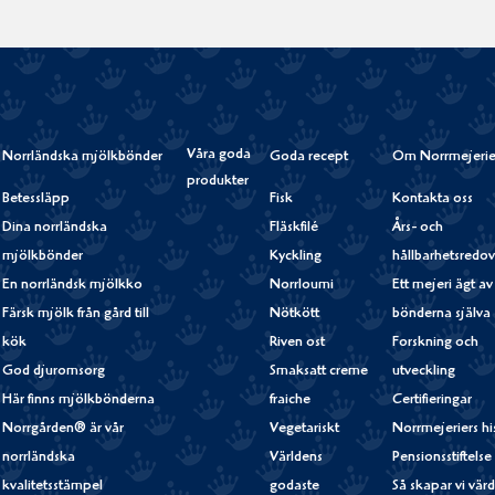
Våra goda
Norrländska mjölkbönder
Goda recept
Om Norrmejerie
produkter
Betessläpp
Fisk
Kontakta oss
Dina norrländska
Fläskfilé
Års- och
mjölkbönder
Kyckling
hållbarhetsredov
En norrländsk mjölkko
Norrloumi
Ett mejeri ägt av
Färsk mjölk från gård till
Nötkött
bönderna själva
kök
Riven ost
Forskning och
God djuromsorg
Smaksatt creme
utveckling
Här finns mjölkbönderna
fraiche
Certifieringar
Norrgården® är vår
Vegetariskt
Norrmejeriers hi
norrländska
Världens
Pensionsstiftelse
kvalitetsstämpel
godaste
Så skapar vi vär