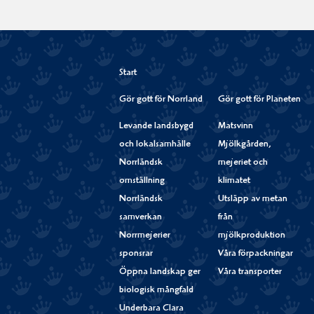
Start
Gör gott för Norrland
Gör gott för Planeten
Levande landsbygd
Matsvinn
och lokalsamhälle
Mjölkgården,
Norrländsk
mejeriet och
omställning
klimatet
Norrländsk
Utsläpp av metan
samverkan
från
Norrmejerier
mjölkproduktion
sponsrar
Våra förpackningar
Öppna landskap ger
Våra transporter
biologisk mångfald
Underbara Clara