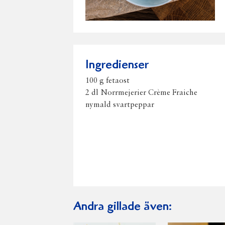
Ingredienser
100 g fetaost
2 dl Norrmejerier Crème Fraiche
nymald svartpeppar
Andra gillade även: