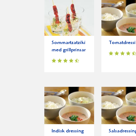
Sommartzatziki
Tomatdress
med grillprinsar
Indisk dressing
Salsadressin