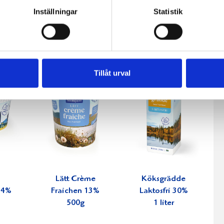
0g
1000g
2,7% 1000g
Inställningar
Statistik
Tillåt urval
Lätt Crème
Köksgrädde
34%
Fraichen 13%
Laktosfri 30%
500g
1 liter