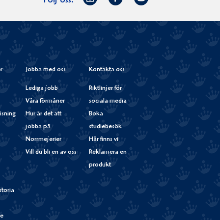
Följ oss:
på
Instagram
r
Jobba med oss
Kontakta oss
Lediga jobb
Riktlinjer för
Våra förmåner
sociala media
isning
Hur är det att
Boka
jobba på
studiebesök
Norrmejerier
Här finns vi
Vill du bli en av oss
Reklamera en
produkt
storia
de