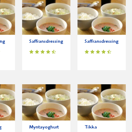
ing
Saffransdressing
Saffransdressing
g
Myntayoghurt
Tikka