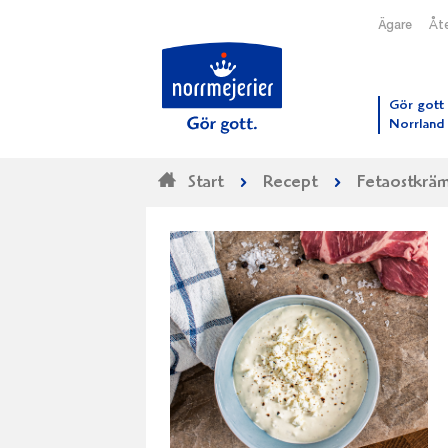
Ägare
Åte
Till N
Gör gott 
Norrland
Start
Recept
Fetaostkrä