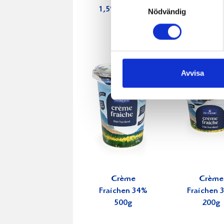
1,5% laktosfri
2,7% 100
Nödvändig
3dl
Avvisa
Crème
Crème
Fraichen 34%
Fraichen 
500g
200g