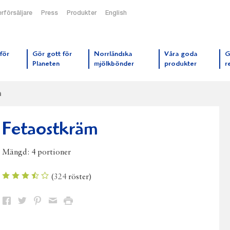
rförsäljare
Press
Produkter
English
orrmejerier startsida
för
Gör gott för
Norrländska
Våra goda
G
Planeten
mjölkbönder
produkter
r
m
Fetaostkräm
Mängd:
4 portioner
(
324
röster)
Dela
Dela
Dela
Dela
Skriv
på
på
på
via
ut
Facebook
Twitter
Pinterest
e-