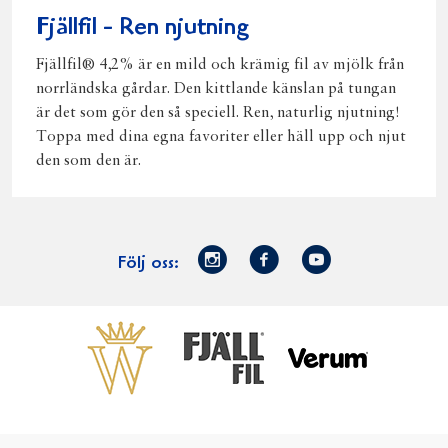
Fjällfil - Ren njutning
Fjällfil® 4,2% är en mild och krämig fil av mjölk från
norrländska gårdar. Den kittlande känslan på tungan
är det som gör den så speciell. Ren, naturlig njutning!
Toppa med dina egna favoriter eller häll upp och njut
den som den är.
Norrmejerier
Facebook
Youtube
Följ oss:
på
Instagram
Västerbottensost
Fjällfil
Verum
Start
Gör gott för
Gör gott för
Norrländska
Våra
Goda 
Norrland
Planeten
mjölkbönder
goda
Fisk
produkter
Levande
Matsvinn
Betessläpp
Fläskf