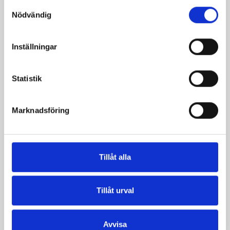
Samtyckesval
Nödvändig
Inställningar
Päronfil 2,7%
Skogsbärsfil 2,7%
1000g
1000g
Statistik
Marknadsföring
Tillåt alla
Tillåt urval
Avvisa