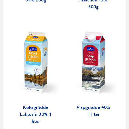
34% 200g
Fraichen 13%
500g
Köksgrädde
Vispgrädde 40%
Laktosfri 30% 1
1 liter
liter