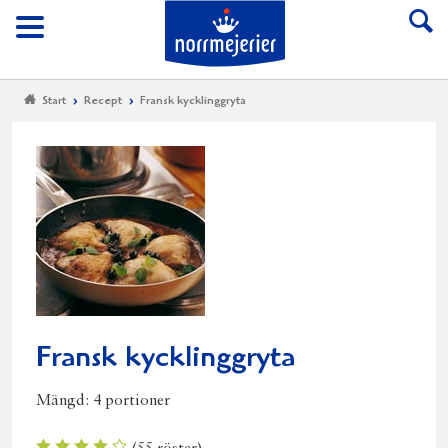
Till Norrmejerier start
Meny
Start
Recept
Fransk kycklinggryta
Fransk kycklinggryta
Mängd:
4 portioner