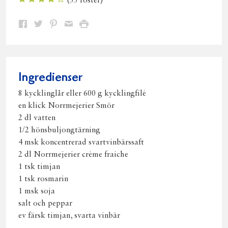
(
55
röster)
Dela
Dela
Dela
Dela
Skriv
på
på
på
via
ut
Facebook
Twitter
Pinterest
e-
post
Ingredienser
8 kycklinglår eller 600 g kycklingfilé
en klick Norrmejerier Smör
2 dl vatten
1/2 hönsbuljongtärning
4 msk koncentrerad svartvinbärssaft
2 dl Norrmejerier crème fraiche
1 tsk timjan
1 tsk rosmarin
1 msk soja
salt och peppar
ev färsk timjan, svarta vinbär