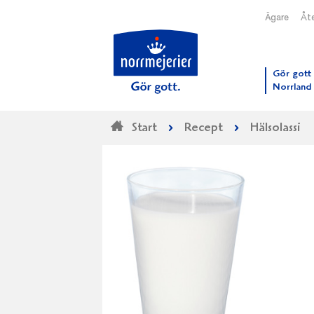
Ägare
Åte
Till N
Gör gott 
Norrland
Start
Recept
Hälsolassi