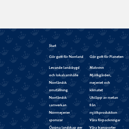
Start
Gör gott för Norrland
Gör gott för Planeten
Levande landsbygd
Matsvinn
och lokalsamhälle
Mjölkgården,
Norrländsk
mejeriet och
omställning
klimatet
Norrländsk
Utsläpp av metan
samverkan
från
Norrmejerier
mjölkproduktion
sponsrar
Våra förpackningar
Öppna landskap ger
Våra transporter