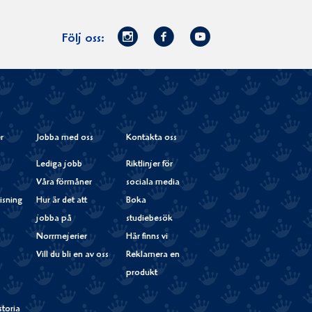
Norrmejerier
Facebook
Youtube
Följ oss:
på
Instagram
r
Jobba med oss
Kontakta oss
Lediga jobb
Riktlinjer för
Våra förmåner
sociala media
isning
Hur är det att
Boka
jobba på
studiebesök
Norrmejerier
Här finns vi
Vill du bli en av oss
Reklamera en
produkt
storia