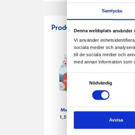
Samtycke
Produkter i receptet:
Denna webbplats använder 
Vi använder enhetsidentifierar
sociala medier och analysera 
till de sociala medier och a
med annan information som du 
Samtyckesval
Nödvändig
Mellanmjölk
Jordgubbs
1,5% laktosfri
2,7% 100
Avvisa
3dl