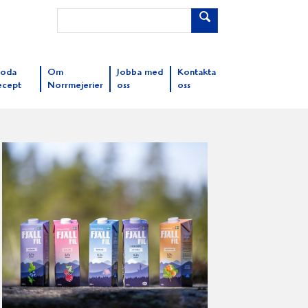
oda
Om
Jobba med
Kontakta
ecept
Norrmejerier
oss
oss