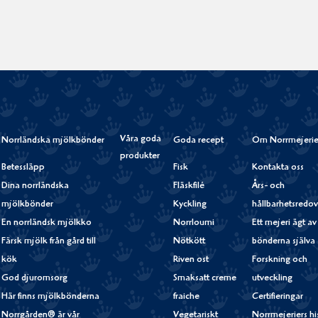
Våra goda
Norrländska mjölkbönder
Goda recept
Om Norrmejerie
produkter
Betessläpp
Fisk
Kontakta oss
Dina norrländska
Fläskfilé
Års- och
mjölkbönder
Kyckling
hållbarhetsredov
En norrländsk mjölkko
Norrloumi
Ett mejeri ägt av
Färsk mjölk från gård till
Nötkött
bönderna själva
kök
Riven ost
Forskning och
God djuromsorg
Smaksatt creme
utveckling
Här finns mjölkbönderna
fraiche
Certifieringar
Norrgården® är vår
Vegetariskt
Norrmejeriers hi