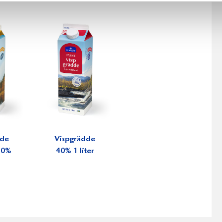
dde
Vispgrädde
 30%
40% 1 liter