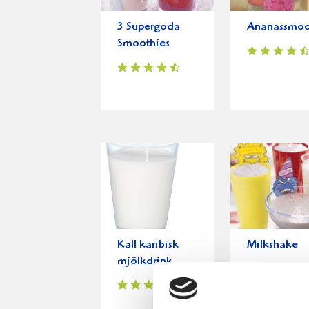
3 Supergoda
Ananassmoo
Smoothies
Kall karibisk
Milkshake
mjölkdrink