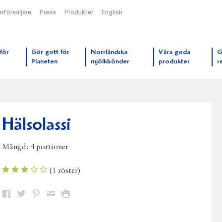
rförsäljare
Press
Produkter
English
orrmejerier startsida
för
Gör gott för
Norrländska
Våra goda
G
Planeten
mjölkbönder
produkter
r
Hälsolassi
Mängd:
4 portioner
(
1
röster)
Dela
Dela
Dela
Dela
Skriv
på
på
på
via
ut
Facebook
Twitter
Pinterest
e-