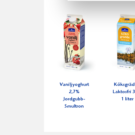
Vaniljyoghurt
Köksgrä
2,7%
Laktosfri
Jordgubb-
1 liter
Smultron