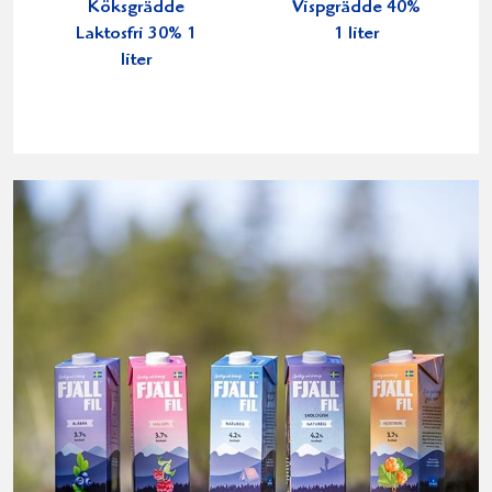
Köksgrädde
Vispgrädde 40%
Laktosfri 30% 1
1 liter
liter