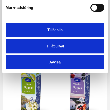
Marknadsföring
Tillåt alla
Mjölk 3% 1 liter
Jordgubbsfil 2,7%
1000g
Tillåt urval
Avvisa