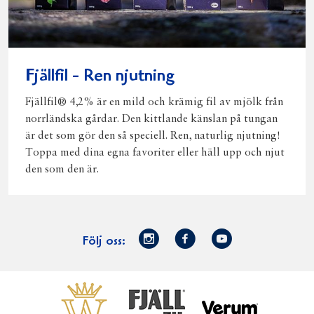
Fjällfil - Ren njutning
Fjällfil® 4,2% är en mild och krämig fil av mjölk från
norrländska gårdar. Den kittlande känslan på tungan
är det som gör den så speciell. Ren, naturlig njutning!
Toppa med dina egna favoriter eller häll upp och njut
den som den är.
Norrmejerier
Facebook
Youtube
Följ oss:
på
Instagram
Västerbottensost
Fjällfil
Verum
Start