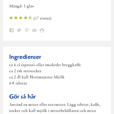
Mängd:
1 glas
(
17
röster)
Dela
Dela
Dela
Dela
Skriv
på
på
på
via
ut
Facebook
Twitter
Pinterest
e-
post
Ingredienser
ca 6 cl espresso eller smakrikt bryggkaffe
ca 2 tsk strösocker
ca 2 dl kall Norrmejerier Mjölk
6-8 isbitar
Gör så här
Använd en mixer eller stavmixer. Lägg isbitar, kaffe,
socker och kall mjölk i mixerbehållaren och mixa