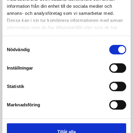
information från din enhet till de sociala medier och
Päronfil 2,7%
Skogsbärsfil 2,7%
annons- och analysföretag som vi samarbetar med.
1000g
1000g
Dessa kan i sin tur kombinera informationen med annan
information som du har tillhandahållit eller som de har
samlat in när du har använt deras tjänster.
Samtyckesval
Nödvändig
Inställningar
Statistik
Marknadsföring
Vispgrädden Eko
Smör Eko
40% KRAV 1 liter
normalsaltat
Tillåt alla