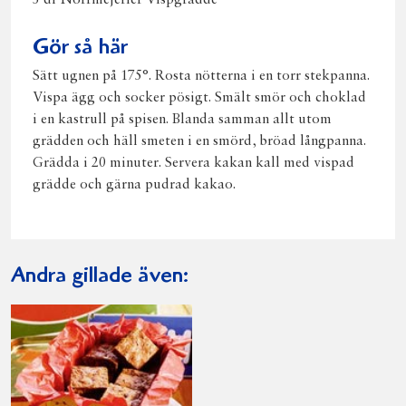
3 dl Norrmejerier Vispgrädde
Gör så här
Sätt ugnen på 175°. Rosta nötterna i en torr stekpanna.
Vispa ägg och socker pösigt. Smält smör och choklad
i en kastrull på spisen. Blanda samman allt utom
grädden och häll smeten i en smörd, bröad långpanna.
Grädda i 20 minuter. Servera kakan kall med vispad
grädde och gärna pudrad kakao.
Andra gillade även: