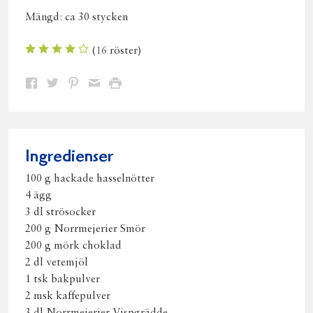
Mängd:
ca 30 stycken
(
16
röster)
Dela
Dela
Dela
Dela
Skriv
på
på
på
via
ut
Facebook
Twitter
Pinterest
e-
post
Ingredienser
100 g hackade hasselnötter
4 ägg
3 dl strösocker
200 g Norrmejerier Smör
200 g mörk choklad
2 dl vetemjöl
1 tsk bakpulver
2 msk kaffepulver