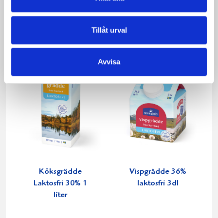
KRAV 500g
Tillåt urval
Avvisa
Köksgrädde
Vispgrädde 36%
Laktosfri 30% 1
laktosfri 3dl
liter