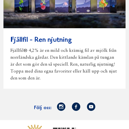
Fjällfil - Ren njutning
Fjällfil® 4,2% är en mild och krämig fil av mjölk från
norrländska gårdar. Den kittlande känslan på tungan
är det som gör den så speciell. Ren, naturlig njutning!
Toppa med dina egna favoriter eller häll upp och njut
den som den är.
Norrmejerier
Facebook
Youtube
Följ oss:
på
Instagram
Västerbottensost
Fjällfil
Verum