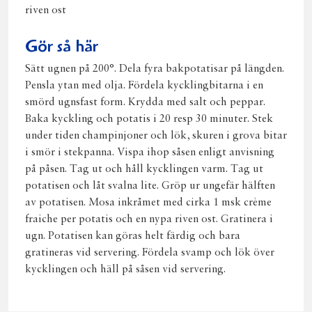
riven ost
Gör så här
Sätt ugnen på 200°. Dela fyra bakpotatisar på längden.
Pensla ytan med olja. Fördela kycklingbitarna i en
smörd ugnsfast form. Krydda med salt och peppar.
Baka kyckling och potatis i 20 resp 30 minuter. Stek
under tiden champinjoner och lök, skuren i grova bitar
i smör i stekpanna. Vispa ihop såsen enligt anvisning
på påsen. Tag ut och håll kycklingen varm. Tag ut
potatisen och låt svalna lite. Gröp ur ungefär hälften
av potatisen. Mosa inkråmet med cirka 1 msk crème
fraiche per potatis och en nypa riven ost. Gratinera i
ugn. Potatisen kan göras helt färdig och bara
gratineras vid servering. Fördela svamp och lök över
kycklingen och häll på såsen vid servering.