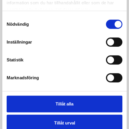
information som du har tillhandahållit eller som de har
samlat in när du har använt deras tjänster.
Samtyckesval
Nödvändig
Inställningar
Statistik
Päronfil 2,7%
Skogsbärsfil 2,7%
1000g
1000g
Marknadsföring
Tillåt alla
Tillåt urval