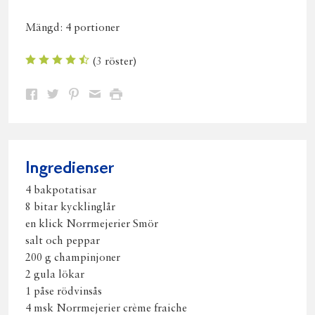
Mängd:
4 portioner
(
3
röster)
Dela
Dela
Dela
Dela
Skriv
på
på
på
via
ut
Facebook
Twitter
Pinterest
e-
post
Ingredienser
4 bakpotatisar
8 bitar kycklinglår
en klick Norrmejerier Smör
salt och peppar
200 g champinjoner
2 gula lökar
1 påse rödvinsås
4 msk Norrmejerier crème fraiche