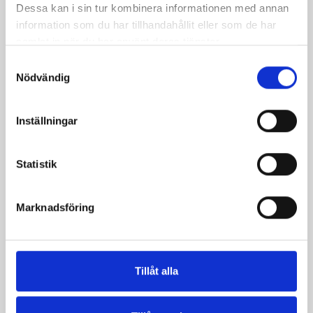
Dessa kan i sin tur kombinera informationen med annan
information som du har tillhandahållit eller som de har
samlat in när du har använt deras tjänster.
Samtyckesval
Nödvändig
Inställningar
Päronfil 2,7%
Skogsbärsfil 2,7%
Statistik
1000g
1000g
Marknadsföring
Tillåt alla