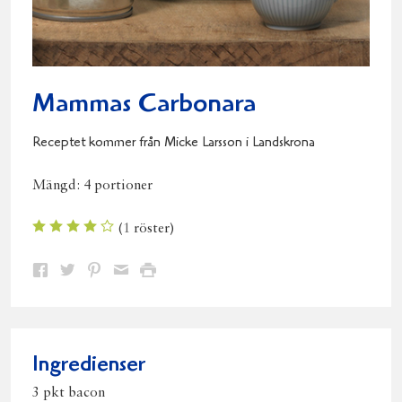
Mammas Carbonara
Receptet kommer från Micke Larsson i Landskrona
Mängd:
4 portioner
(
1
röster)
Dela
Dela
Dela
Dela
Skriv
på
på
på
via
ut
Facebook
Twitter
Pinterest
e-
post
Ingredienser
3 pkt bacon