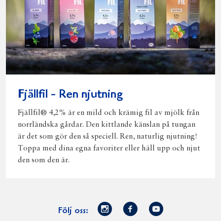
Fjällfil - Ren njutning
Fjällfil® 4,2% är en mild och krämig fil av mjölk från
norrländska gårdar. Den kittlande känslan på tungan
är det som gör den så speciell. Ren, naturlig njutning!
Toppa med dina egna favoriter eller häll upp och njut
den som den är.
Norrmejerier
Facebook
Youtube
Följ oss: