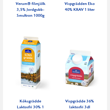
Verum® filmjölk
Vispgrädden Eko
3,5% Jordgubb-
40% KRAV 1 liter
Smultron 1000g
Köksgrädde
Vispgrädde 36%
Laktosfri 30% 1
laktosfri 3dl