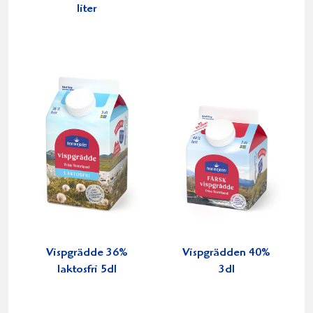
liter
Vispgrädde 36%
Vispgrädden 40%
laktosfri 5dl
3dl