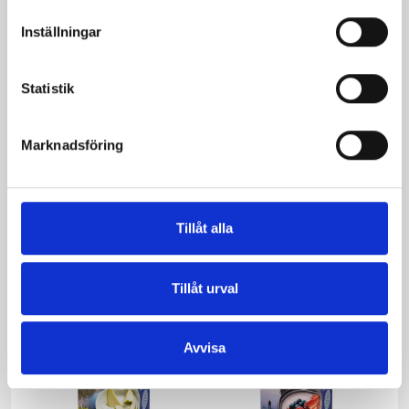
Inställningar
Statistik
Marknadsföring
Mjölk 3% 1 liter
Jordgubbsfil 2,7%
1000g
Tillåt alla
Tillåt urval
Avvisa