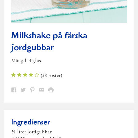
Milkshake på färska
jordgubbar
Mängd:
4 glas
(
38
röster)
Dela
Dela
Dela
Dela
Skriv
på
på
på
via
ut
Facebook
Twitter
Pinterest
e-
post
Ingredienser
½ liter jordgubbar