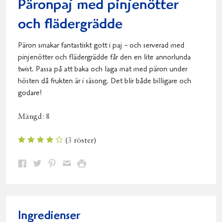
Päronpaj med pinjenötter
och flädergrädde
Päron smakar fantastiskt gott i paj - och serverad med
pinjenötter och flädergrädde får den en lite annorlunda
twist. Passa på att baka och laga mat med päron under
hösten då frukten är i säsong. Det blir både billigare och
godare!
Mängd:
8
(
3
röster)
Dela
Dela
Dela
Dela
Skriv
på
på
på
via
ut
Facebook
Twitter
Pinterest
e-
post
Ingredienser