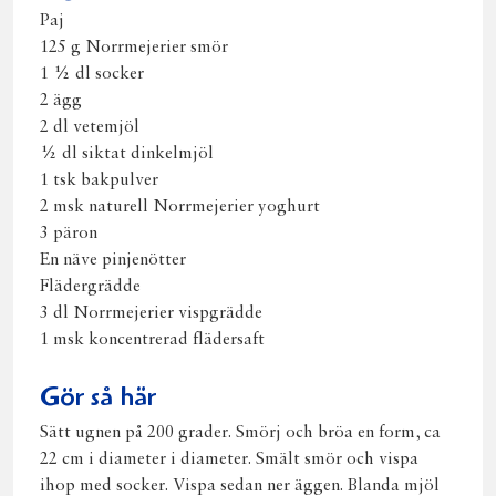
Paj
125 g Norrmejerier smör
1 ½ dl socker
2 ägg
2 dl vetemjöl
½ dl siktat dinkelmjöl
1 tsk bakpulver
2 msk naturell Norrmejerier yoghurt
3 päron
En näve pinjenötter
Flädergrädde
3 dl Norrmejerier vispgrädde
1 msk koncentrerad flädersaft
Gör så här
Sätt ugnen på 200 grader. Smörj och bröa en form, ca
22 cm i diameter i diameter. Smält smör och vispa
ihop med socker. Vispa sedan ner äggen. Blanda mjöl