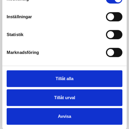
Inställningar
Verum® filmjölk
Verum® filmjölk
Statistik
4% Naturell
0,5% Naturell
1000g
1000g
Marknadsföring
Tillåt alla
Tillåt urval
Avvisa