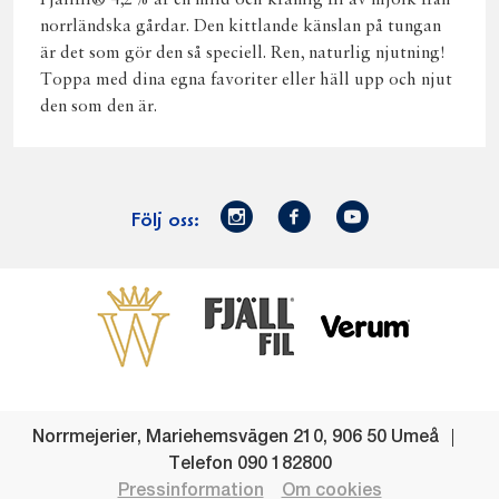
Fjällfil® 4,2% är en mild och krämig fil av mjölk från
norrländska gårdar. Den kittlande känslan på tungan
är det som gör den så speciell. Ren, naturlig njutning!
Toppa med dina egna favoriter eller häll upp och njut
den som den är.
Norrmejerier
Facebook
Youtube
Följ oss:
på
Instagram
Västerbottensost
Fjällfil
Verum
Start
Gör gott för
Gör gott för
Norrländska
Våra
Goda 
Norrland
Planeten
mjölkbönder
goda
Fisk
produkter
Levande
Matsvinn
Betessläpp
Fläskf
Norrmejerier
,
Mariehemsvägen 210
,
906 50
Umeå
landsbygd
Mjölkgården,
Dina
Kyckl
Telefon
090 182800
och
mejeriet och
norrländska
Norrl
Pressinformation
Om cookies