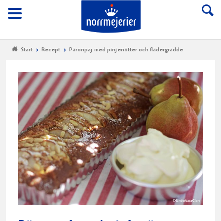
Till Norrmejerier start
Meny
Start
Recept
Päronpaj med pinjenötter och flädergrädde