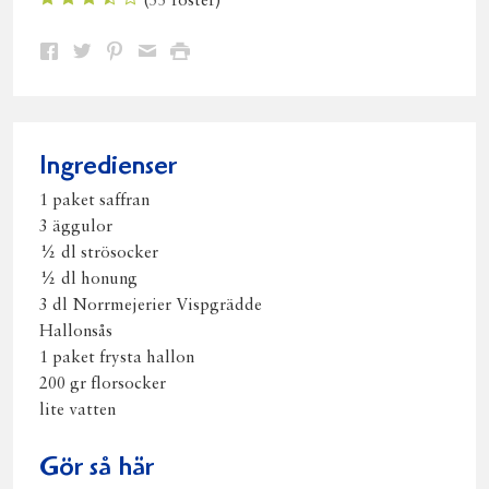
(
53
röster)
Dela
Dela
Dela
Dela
Skriv
på
på
på
via
ut
Facebook
Twitter
Pinterest
e-
post
Ingredienser
1 paket saffran
3 äggulor
½ dl strösocker
½ dl honung
3 dl Norrmejerier Vispgrädde
Hallonsås
1 paket frysta hallon
200 gr florsocker
lite vatten
Gör så här