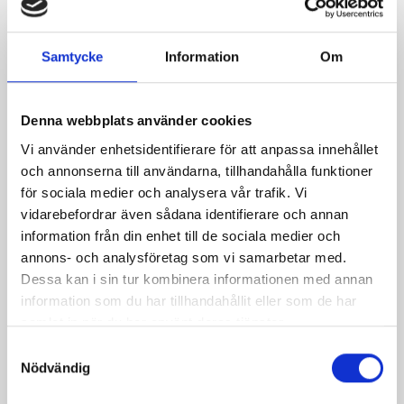
Päronfil 2,7%
Skogsbärsfil 2,7%
Samtycke
Information
Om
1000g
1000g
Denna webbplats använder cookies
Vi använder enhetsidentifierare för att anpassa innehållet
och annonserna till användarna, tillhandahålla funktioner
för sociala medier och analysera vår trafik. Vi
vidarebefordrar även sådana identifierare och annan
information från din enhet till de sociala medier och
annons- och analysföretag som vi samarbetar med.
Dessa kan i sin tur kombinera informationen med annan
information som du har tillhandahållit eller som de har
samlat in när du har använt deras tjänster.
Samtyckesval
Nödvändig
Verum® filmjölk
Vispgrädden Eko
3,5% Hallon-
40% KRAV 1 liter