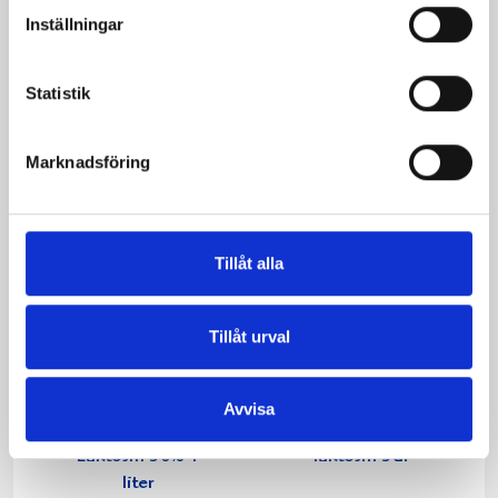
Passion-Vanilj
Inställningar
1000g
Statistik
Marknadsföring
Tillåt alla
Tillåt urval
Avvisa
Köksgrädde
Vispgrädde 36%
Laktosfri 30% 1
laktosfri 3dl
liter