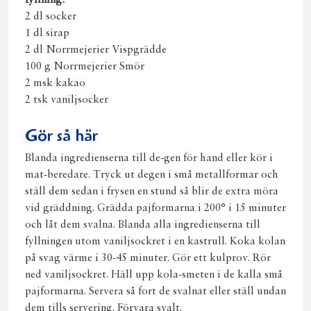
fyllning:
2 dl socker
1 dl sirap
2 dl Norrmejerier Vispgrädde
100 g Norrmejerier Smör
2 msk kakao
2 tsk vaniljsocker
Gör så här
Blanda ingredienserna till de-gen för hand eller kör i
mat-beredare. Tryck ut degen i små metallformar och
ställ dem sedan i frysen en stund så blir de extra möra
vid gräddning. Grädda pajformarna i 200° i 15 minuter
och låt dem svalna. Blanda alla ingredienserna till
fyllningen utom vaniljsockret i en kastrull. Koka kolan
på svag värme i 30-45 minuter. Gör ett kulprov. Rör
ned vaniljsockret. Häll upp kola-smeten i de kalla små
pajformarna. Servera så fort de svalnat eller ställ undan
dem tills servering. Förvara svalt.