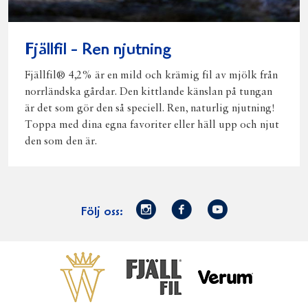
Fjällfil - Ren njutning
Fjällfil® 4,2% är en mild och krämig fil av mjölk från
norrländska gårdar. Den kittlande känslan på tungan
är det som gör den så speciell. Ren, naturlig njutning!
Toppa med dina egna favoriter eller häll upp och njut
den som den är.
Norrmejerier
Facebook
Youtube
Följ oss:
på
Instagram
Västerbottensost
Fjällfil
Verum
Start
Gör gott för
Gör gott för
Norrländska
Våra
Goda 