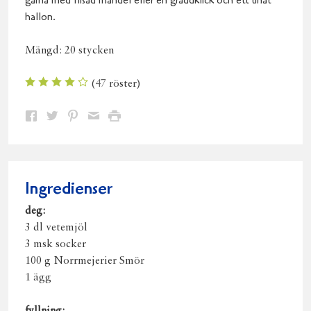
gärna med flisad mandel eller en gräddklick och ett tinat
hallon.
Mängd:
20 stycken
(
47
röster)
Dela
Dela
Dela
Dela
Skriv
på
på
på
via
ut
Facebook
Twitter
Pinterest
e-
post
Ingredienser
deg:
3 dl vetemjöl
3 msk socker
100 g Norrmejerier Smör
1 ägg