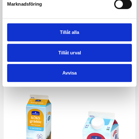
Marknadsföring
Tillåt alla
Tillåt urval
Vispgrädden Eko
Smör Eko
40% KRAV 1 liter
normalsaltat
KRAV 500g
Avvisa