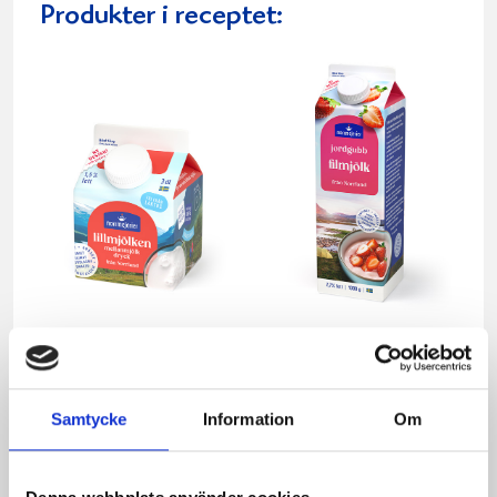
Produkter i receptet:
Mellanmjölk
Jordgubbsfil 2,7%
1,5% laktosfri 3dl
1000g
Samtycke
Information
Om