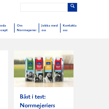
oda
Om
Jobba med
Kontakta
ecept
Norrmejerier
oss
oss
Bäst i test:
Norrmejeriers