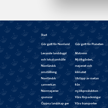
Start
Gör gott för Norrland
Gör gott för Planeten
Levande landsbygd
Matsvinn
och lokalsamhälle
Mjölkgården,
Norrländsk
mejeriet och
omställning
klimatet
Norrländsk
Utsläpp av metan
samverkan
från
Norrmejerier
mjölkproduktion
sponsrar
Våra förpackningar
Öppna landskap ger
Våra transporter