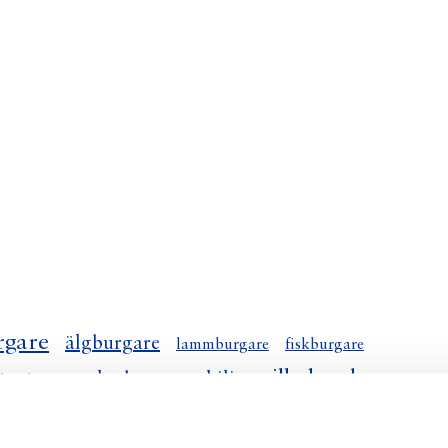
rgare
älgburgare
lammburgare
fiskburgare
grilla hamburgare
laxburgare chili
lingburgare
asiatiska laxburgare
burgare
rödbetor hamburgare