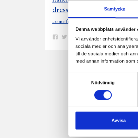
laxburgar
dressing till hamburgare
Samtycke
ha
a
creme fraiche senap lök hamburgare
Denna webbplats använder 
Dela
Dela
Dela
Dela
Skriv
Vi använder enhetsidentifierar
på
på
på
via
ut
sociala medier och analysera 
till de sociala medier och a
Facebook
Twitter
Pinterest
e-
med annan information som du 
post
Samtyckesval
Nödvändig
Avvisa