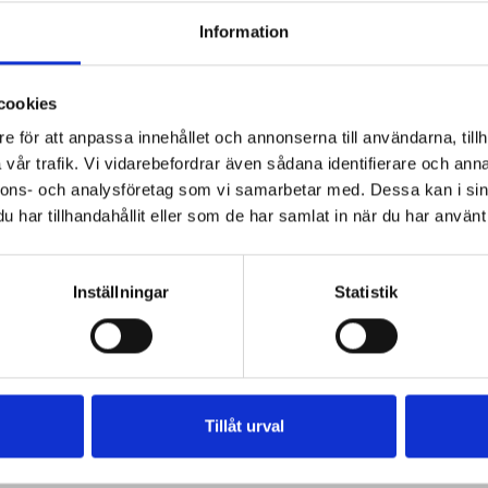
e limefraiche
kallsås till hamburgare
Information
mburgare med goda såser
laxburgare med limefraiche
siatiska laxburgare med limefraiche
cookies
e för att anpassa innehållet och annonserna till användarna, tillh
vår trafik. Vi vidarebefordrar även sådana identifierare och anna
nnons- och analysföretag som vi samarbetar med. Dessa kan i sin
har tillhandahållit eller som de har samlat in när du har använt 
Inställningar
Statistik
Tillåt urval