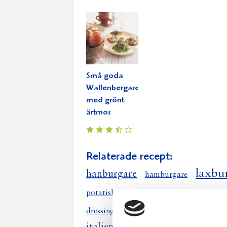
Små goda
Wallenbergare
med grönt
ärtmos
Relaterade recept:
laxbu
hanburgare
hamburgare
potatisburgare
laxburgare lime
kyck
grillade ham
dressing hamburgare
italienska hamburgare