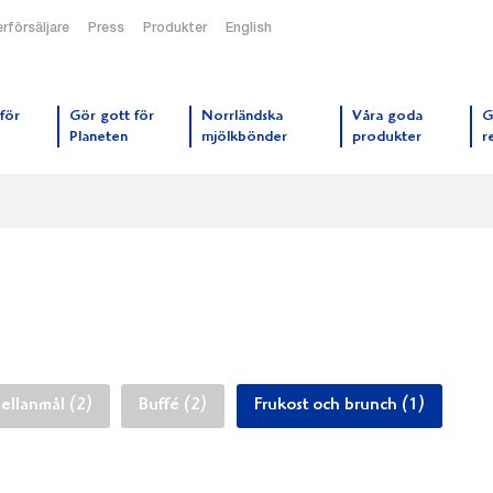
rförsäljare
Press
Produkter
English
orrmejerier startsida
för
Gör gott för
Norrländska
Våra goda
G
Planeten
mjölkbönder
produkter
r
ellanmål (2)
Buffé (2)
Frukost och brunch (1)