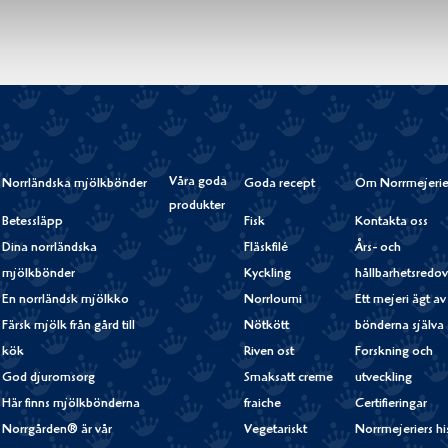
Våra goda
Norrländska mjölkbönder
Goda recept
Om Norrmejerie
produkter
Betessläpp
Fisk
Kontakta oss
Dina norrländska
Fläskfilé
Års- och
mjölkbönder
Kyckling
hållbarhetsredov
En norrländsk mjölkko
Norrloumi
Ett mejeri ägt av
Färsk mjölk från gård till
Nötkött
bönderna själva
kök
Riven ost
Forskning och
God djuromsorg
Smaksatt creme
utveckling
Här finns mjölkbönderna
fraiche
Certifieringar
Norrgården® är vår
Vegetariskt
Norrmejeriers hi