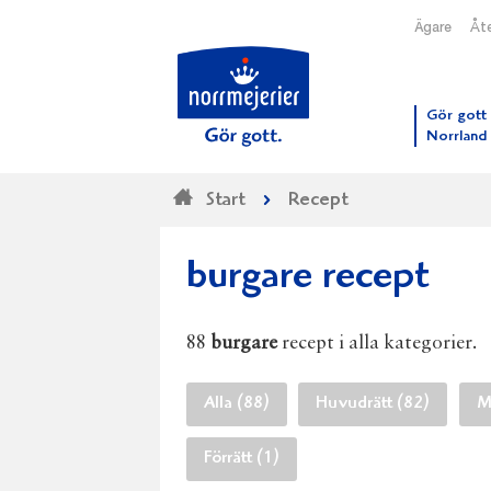
Ägare
Åte
Till N
Gör gott 
Norrland
Start
Recept
burgare recept
88
burgare
recept i alla kategorier.
Alla (88)
Huvudrätt (82)
M
Förrätt (1)