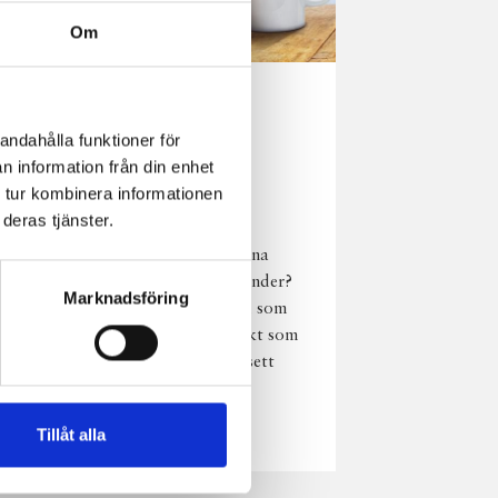
Om
Norrländsk
andahålla funktioner för
njutning i alla
n information från din enhet
väder
 tur kombinera informationen
deras tjänster.
Har du provat
chokladmjölk från dina
norrländska mjölkbönder?
Marknadsföring
Den är lika god varm som
kall och passar perfekt som
vardagsnjutning oavsett
väder, året om.
Läs mer
Tillåt alla