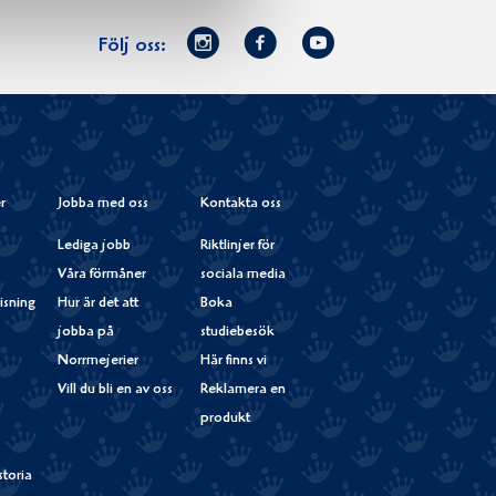
Norrmejerier
Facebook
Youtube
Följ oss:
på
Instagram
r
Jobba med oss
Kontakta oss
Lediga jobb
Riktlinjer för
Våra förmåner
sociala media
isning
Hur är det att
Boka
jobba på
studiebesök
Norrmejerier
Här finns vi
Vill du bli en av oss
Reklamera en
produkt
storia