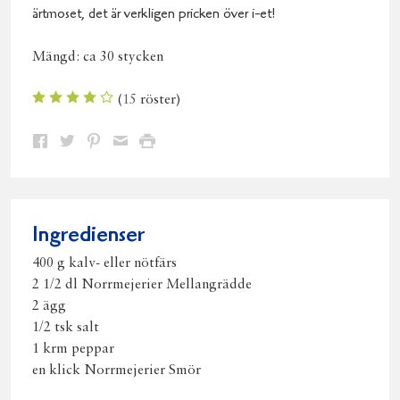
ärtmoset, det är verkligen pricken över i-et!
Mängd:
ca 30 stycken
(
15
röster)
Dela
Dela
Dela
Dela
Skriv
på
på
på
via
ut
Facebook
Twitter
Pinterest
e-
post
Ingredienser
400 g kalv- eller nötfärs
2 1/2 dl Norrmejerier Mellangrädde
2 ägg
1/2 tsk salt
1 krm peppar
en klick Norrmejerier Smör