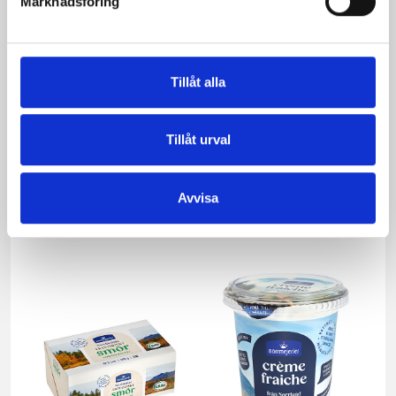
Marknadsföring
Tillåt alla
Tillåt urval
Päronfil 2,7%
Skogsbärsfil 2,7%
Avvisa
1000g
1000g