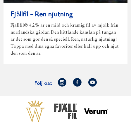
Fjällfil - Ren njutning
Fjällfil® 4,2% är en mild och krämig fil av mjölk från
norrländska gårdar. Den kittlande känslan på tungan
är det som gör den så speciell. Ren, naturlig njutning!
Toppa med dina egna favoriter eller häll upp och njut
den som den är.
Norrmejerier
Facebook
Youtube
Följ oss:
på
Instagram
Västerbottensost
Fjällfil
Verum
Start
Gör gott för
Gör gott för
Norrländska
Våra
Goda 
Norrland
Planeten
mjölkbönder
goda
Fisk