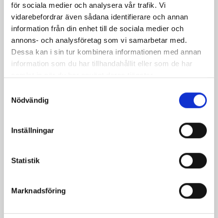
för sociala medier och analysera vår trafik. Vi
vidarebefordrar även sådana identifierare och annan
information från din enhet till de sociala medier och
annons- och analysföretag som vi samarbetar med.
Dessa kan i sin tur kombinera informationen med annan
information som du har tillhandahållit eller som de har
samlat in när du har använt deras tjänster.
Samtyckesval
Nödvändig
Bäst i test: Norrmejeriers laktosfria
mjölk
Inställningar
Vi kan stolt konstatera att vår laktosfria Mellanmjölk
är bäst i smaktest när norrlänningarna sagt sitt. Fler än
Statistik
200 norrlänningar fick deltog vid provsmakningen. Vår
produkt vann testet.
Marknadsföring
Läs mer