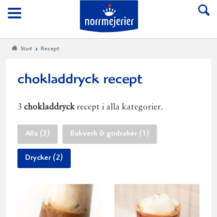
Till Norrmejerier start
Meny
Start
Recept
chokladdryck recept
3
chokladdryck
recept i alla kategorier.
Alla (3)
Bakverk & godsaker (1)
Drycker (2)