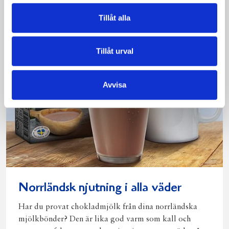
Tillåt alla
Tillåt urval
Avvisa
Norrländsk njutning i alla väder
Har du provat chokladmjölk från dina norrländska
mjölkbönder? Den är lika god varm som kall och