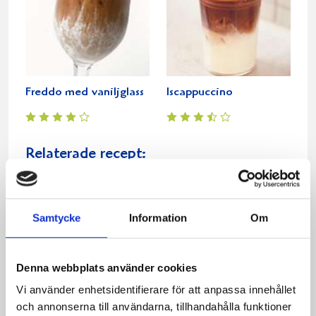
Freddo med vaniljglass
Iscappuccino
Relaterade recept:
vit chokladdryck
choklad
dryck
Dela
Dela
Dela
Dela
Skriv
Samtycke
Information
Om
på
på
på
via
ut
Facebook
Twitter
Pinterest
e-
Denna webbplats använder cookies
post
Vi använder enhetsidentifierare för att anpassa innehållet
och annonserna till användarna, tillhandahålla funktioner