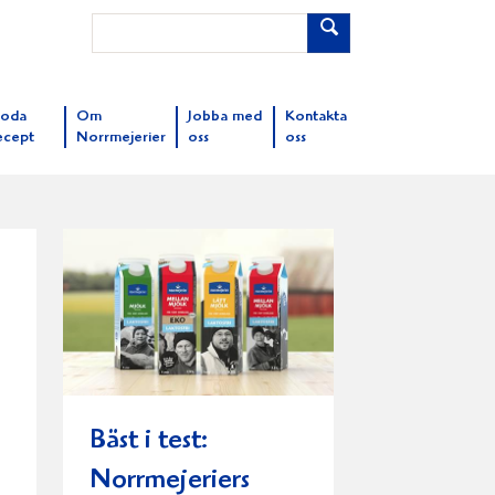
oda
Om
Jobba med
Kontakta
ecept
Norrmejerier
oss
oss
Bäst i test:
Norrmejeriers