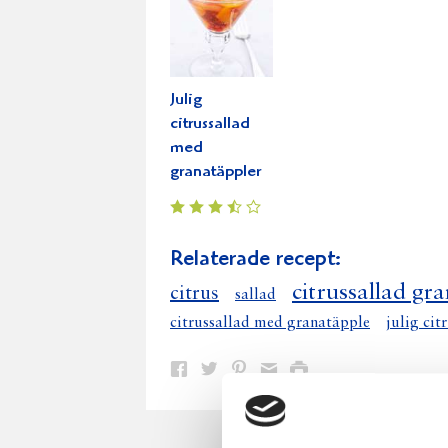
Julig
citrussallad
med
granatäppler
Relaterade recept:
citrussallad gr
citrus
sallad
citrussallad med granatäpple
julig cit
Dela
Dela
Dela
Dela
Skriv
på
på
på
via
ut
Facebook
Twitter
Pinterest
e-