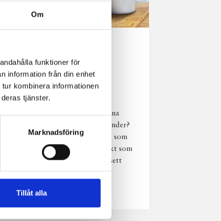
Om
Norrländsk
andahålla funktioner för
njutning i alla
n information från din enhet
väder
 tur kombinera informationen
deras tjänster.
Har du provat
chokladmjölk från dina
norrländska mjölkbönder?
Marknadsföring
Den är lika god varm som
kall och passar perfekt som
vardagsnjutning oavsett
väder, året om.
Läs mer
Tillåt alla