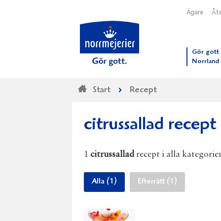
Ägare
Åte
Till N
Gör gott 
Norrland
Start
Recept
citrussallad recept
1
citrussallad
recept i alla kategorier
Alla (1)
Efterrätt (1)