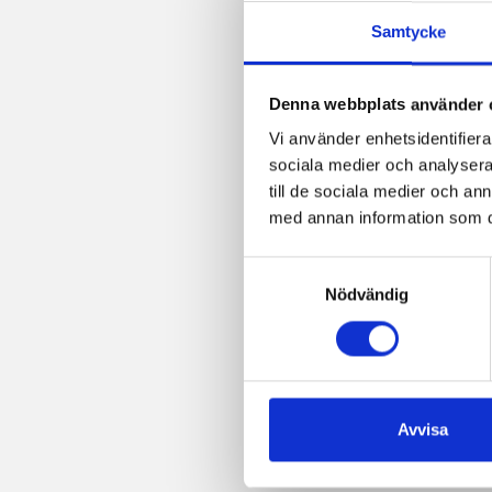
post
Samtycke
Denna webbplats använder 
Vi använder enhetsidentifierar
sociala medier och analysera 
till de sociala medier och a
med annan information som du 
Samtyckesval
Nödvändig
Avvisa