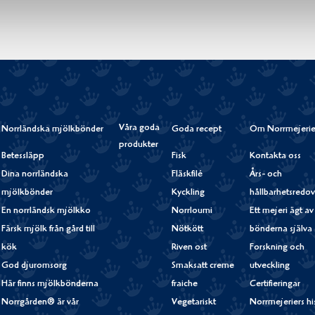
Våra goda
Norrländska mjölkbönder
Goda recept
Om Norrmejerie
produkter
Betessläpp
Fisk
Kontakta oss
Dina norrländska
Fläskfilé
Års- och
mjölkbönder
Kyckling
hållbarhetsredov
En norrländsk mjölkko
Norrloumi
Ett mejeri ägt av
Färsk mjölk från gård till
Nötkött
bönderna själva
kök
Riven ost
Forskning och
God djuromsorg
Smaksatt creme
utveckling
Här finns mjölkbönderna
fraiche
Certifieringar
Norrgården® är vår
Vegetariskt
Norrmejeriers hi