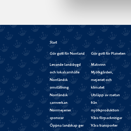
Start
Gör gott för Norrland
Gör gott för Planeten
Levande landsbygd
Matsvinn
och lokalsamhälle
Mjölkgården,
Norrländsk
mejeriet och
omställning
klimatet
Norrländsk
Utsläpp av metan
samverkan
från
Norrmejerier
mjölkproduktion
sponsrar
Våra förpackningar
Öppna landskap ger
Våra transporter