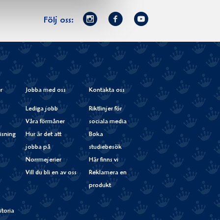
Norrmejerier
Facebook
Youtube
Följ oss:
på
Instagram
r
Jobba med oss
Kontakta oss
Lediga jobb
Riktlinjer för
Våra förmåner
sociala media
isning
Hur är det att
Boka
jobba på
studiebesök
Norrmejerier
Här finns vi
Vill du bli en av oss
Reklamera en
produkt
storia