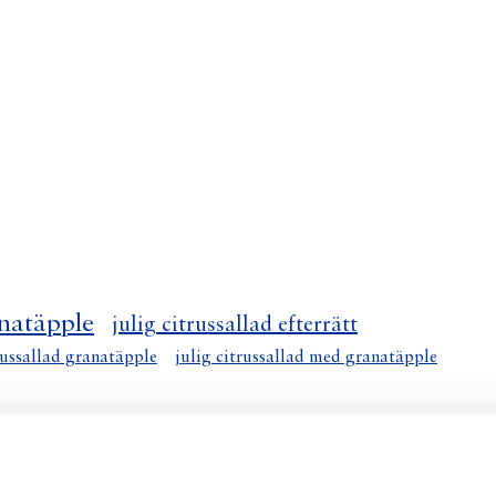
anatäpple
julig citrussallad efterrätt
russallad granatäpple
julig citrussallad med granatäpple