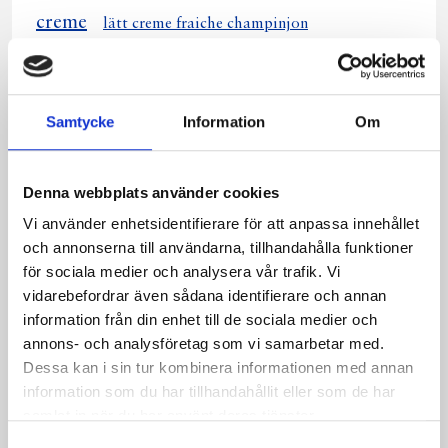
creme
lätt creme fraiche champinjon
creme fraiche champinjon kantarell
creme fraiche champinjon kantarell lax
sås creme fraiche champinjon kantarell
Samtycke
Information
Om
lätt creme fraiche champinjon kantarell
creme fraiche champinjon kantarell pasta
creme fraiche champinjon kantarell
Denna webbplats använder cookies
kyckling
Vi använder enhetsidentifierare för att anpassa innehållet
och annonserna till användarna, tillhandahålla funktioner
creme fraiche champinjon kantarell köttfärs
för sociala medier och analysera vår trafik. Vi
lätt creme fraiche champinjon och
vidarebefordrar även sådana identifierare och annan
kantarell
information från din enhet till de sociala medier och
kyckling lätt creme fraiche champinjon kantarell
annons- och analysföretag som vi samarbetar med.
Dessa kan i sin tur kombinera informationen med annan
Dela
Dela
Dela
Dela
Skriv
information som du har tillhandahållit eller som de har
på
på
på
via
ut
samlat in när du har använt deras tjänster.
Facebook
Twitter
Pinterest
e-
Samtyckesval