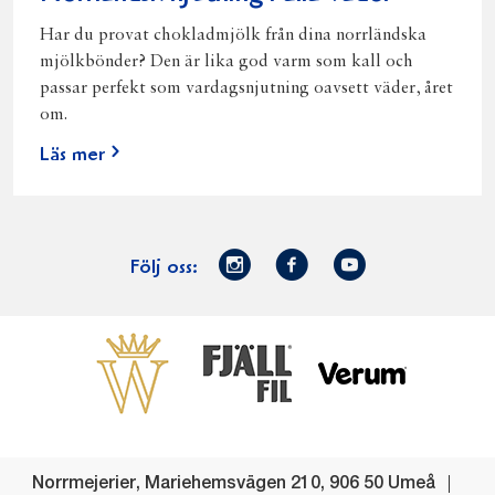
Har du provat chokladmjölk från dina norrländska
mjölkbönder? Den är lika god varm som kall och
passar perfekt som vardagsnjutning oavsett väder, året
om.
Läs mer
Norrmejerier
Facebook
Youtube
Följ oss:
på
Instagram
Västerbottensost
Fjällfil
Verum
Start
Gör gott för
Gör gott för
Norrländska
Våra
Goda 
Norrland
Planeten
mjölkbönder
goda
Fisk
produkter
Levande
Matsvinn
Betessläpp
Fläskf
Norrmejerier
,
Mariehemsvägen 210
,
906 50
Umeå
landsbygd
Mjölkgården,
Dina