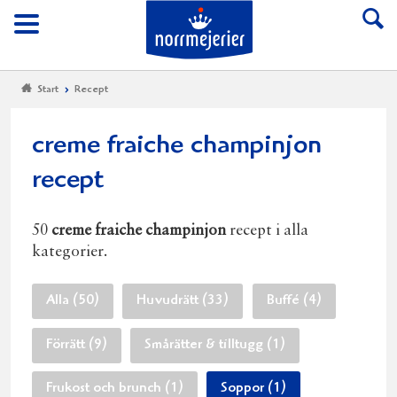
Till Norrmejerier start
Meny
Start
Recept
creme fraiche champinjon
recept
50
creme fraiche champinjon
recept i alla
kategorier.
Alla (50)
Huvudrätt (33)
Buffé (4)
Förrätt (9)
Smårätter & tilltugg (1)
Frukost och brunch (1)
Soppor (1)