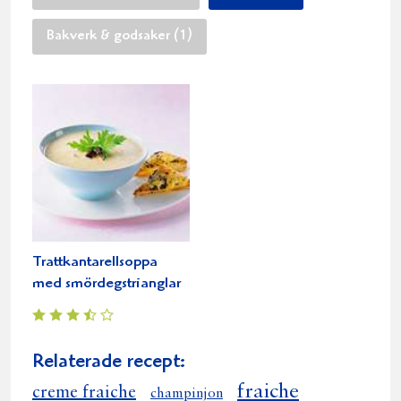
Bakverk & godsaker (1)
Trattkantarellsoppa
med smördegstrianglar
Relaterade recept:
fraiche
creme fraiche
champinjon