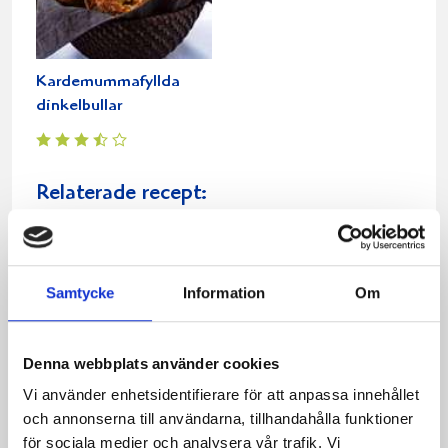
Kardemummafyllda
dinkelbullar
Relaterade recept:
bullar
dinkel
Dela
Dela
Dela
Dela
Skriv
Samtycke
Information
Om
på
på
på
via
ut
Facebook
Twitter
Pinterest
e-
post
Denna webbplats använder cookies
Vi använder enhetsidentifierare för att anpassa innehållet
och annonserna till användarna, tillhandahålla funktioner
för sociala medier och analysera vår trafik. Vi