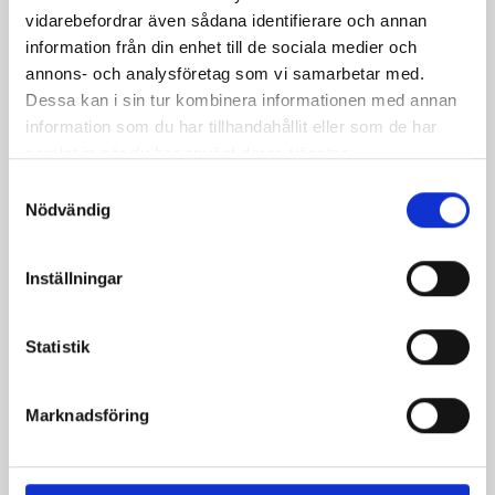
vidarebefordrar även sådana identifierare och annan
information från din enhet till de sociala medier och
annons- och analysföretag som vi samarbetar med.
Dessa kan i sin tur kombinera informationen med annan
information som du har tillhandahållit eller som de har
samlat in när du har använt deras tjänster.
Samtyckesval
Bäst i test: Norrmejeriers laktosfria
Nödvändig
mjölk
Inställningar
Vi kan stolt konstatera att vår laktosfria Mellanmjölk
är bäst i smaktest när norrlänningarna sagt sitt. Fler än
Statistik
200 norrlänningar fick deltog vid provsmakningen. Vår
produkt vann testet.
Läs mer
Marknadsföring