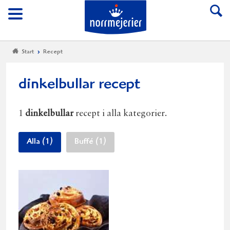
Till Norrmejerier start
Meny
Start
Recept
dinkelbullar recept
1
dinkelbullar
recept i alla kategorier.
Alla (1)
Buffé (1)