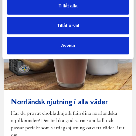
Tillåt alla
Tillåt urval
Avvisa
Norrländsk njutning i alla väder
Har du provat chokladmjölk från dina norrländska
mjölkbönder? Den är lika god varm som kall och
passar perfekt som vardagsnjutning oavsett väder, året
om.