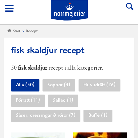
Till Norrmejerier start
Meny
Start
Recept
fisk skaldjur recept
50
fisk skaldjur
recept i alla kategorier.
Alla (50)
Soppor (4)
Huvudrätt (26)
Förrätt (11)
Sallad (1)
Såser, dressingar & röror (7)
Buffé (1)