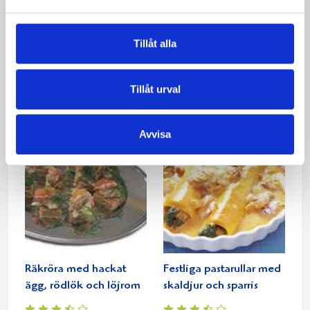
Tillåt alla
Läcker sås till fisk eller
Krämig pasta med lax
skaldjur
och räkor
Tillåt urval
Avvisa
Räkröra med hackat
Festliga pastarullar med
ägg, rödlök och löjrom
skaldjur och sparris