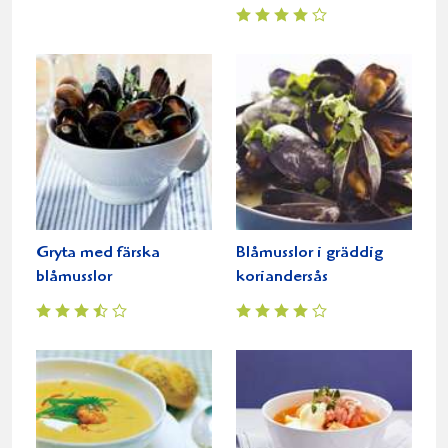
Gryta med färska
Blåmusslor i gräddig
blåmusslor
koriandersås