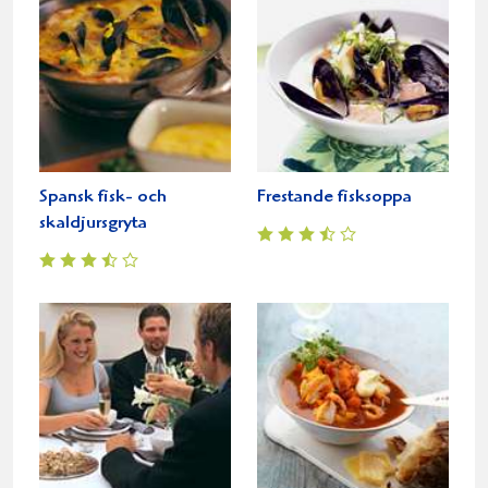
Spansk fisk- och
Frestande fisksoppa
skaldjursgryta