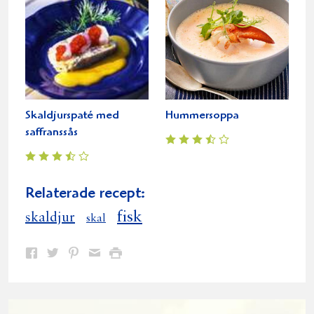
Skaldjurspaté med
Hummersoppa
saffranssås
Relaterade recept:
fisk
skaldjur
skal
Dela
Dela
Dela
Dela
Skriv
på
på
på
via
ut
Facebook
Twitter
Pinterest
e-
post