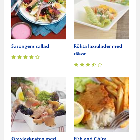
Säsongens sallad
Rökta laxrulader med
räkor
Gravlaxknyten med
Fish and Chips