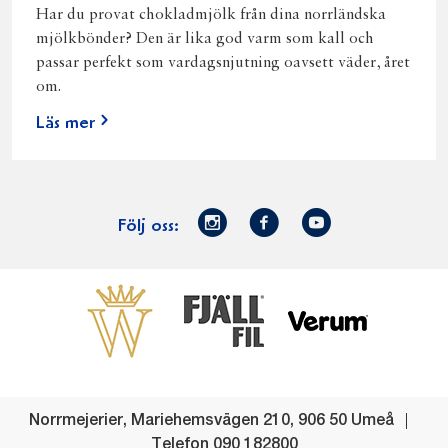
Har du provat chokladmjölk från dina norrländska
mjölkbönder? Den är lika god varm som kall och
passar perfekt som vardagsnjutning oavsett väder, året
om.
Läs mer
Norrmejerier
Facebook
Youtube
Följ oss:
på
Instagram
Västerbottensost
Fjällfil
Verum
Start
Gör gott för
Gör gott för
Norrländska
Våra
Goda 
Norrland
Planeten
mjölkbönder
goda
Fisk
produkter
Levande
Matsvinn
Betessläpp
Fläskf
Norrmejerier
,
Mariehemsvägen 210
,
906 50
Umeå
landsbygd
Mjölkgården,
Dina
Kyckl
Telefon
090 182800