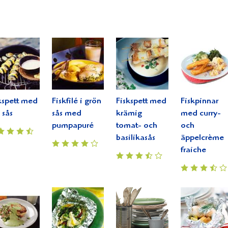
kspett med
Fiskfilé i grön
Fiskspett med
Fiskpinnar
 sås
sås med
krämig
med curry-
pumpapuré
tomat- och
och
basilikasås
äppelcrème
fraiche