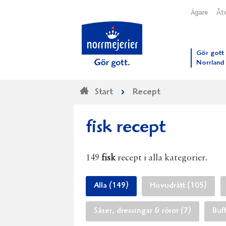
Ägare
Åte
Till N
Gör gott 
Norrland
Start
Recept
fisk recept
149
fisk
recept i alla kategorier.
Alla (149)
Huvudrätt (105)
Såser, dressingar & röror (7)
Buf