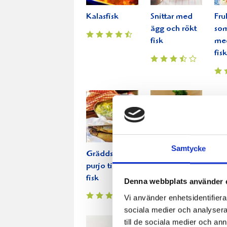
Kalasfisk
Snittar med
Fru
ägg och rökt
som
fisk
med
fisk
Samtycke
Gräddstuvad
Fiskdressing
Fisk
purjo till rökt
grö
fisk
fra
Denna webbplats använder 
Vi använder enhetsidentifierar
sociala medier och analysera 
till de sociala medier och a