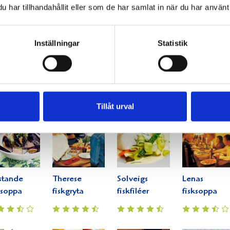
har tillhandahållit eller som de har samlat in när du har använt 
Inställningar
Statistik
tarfisk
Snabba
Överbakad
Alvas
fiskgrytan
fisksoppa
färgglada
fisksoppa
Tillåt urval
stande
Therese
Solveigs
Lenas
ksoppa
fiskgryta
fiskfiléer
fisksoppa