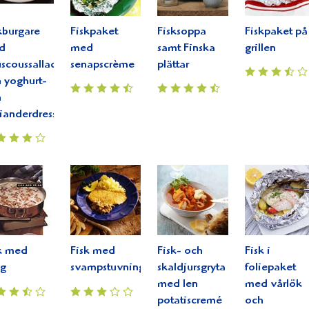
kburgare
Fiskpaket
Fisksoppa
Fiskpaket på
d
med
samt Finska
grillen
scoussallad
senapscrème
plättar
 yoghurt-
h
ianderdressing.
k med
Fisk med
Fisk- och
Fisk i
ng
svampstuvning
skaldjursgryta
foliepaket
med len
med vårlök
potatiscremé
och