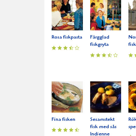
Rosa fiskpasta
Färgglad
Nor
fiskgryta
fis
Fina fisken
Sesamstekt
Rök
fisk med sås
spe
Indienne