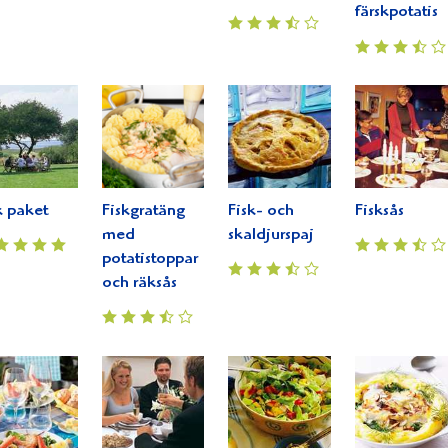
färskpotatis
k paket
Fiskgratäng
Fisk- och
Fisksås
med
skaldjurspaj
potatistoppar
och räksås