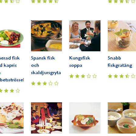
erad fisk
Spansk fisk
Kungsfisk
Snabb
 kapris
och
soppa
fiskgratäng
h
skaldjursgryta
betsströssel