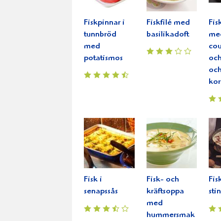
Fiskpinnar i
Fiskfilé med
Fis
tunnbröd
basilikadoft
me
med
cou
potatismos
och
oc
kor
Fisk i
Fisk- och
Fis
senapssås
kräftsoppa
sti
med
hummersmak