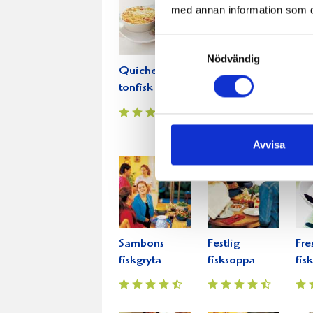
med annan information som du 
Samtyckesval
Nödvändig
Quiche på
Lutfisk
Tar
tonfisk
Avvisa
Sambons
Festlig
Fre
fiskgryta
fisksoppa
fis