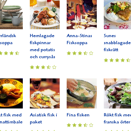
rländsk
Hemlagade
Anna-Stinas
Sunes
ksoppa
fiskpinnar
Fisksoppa
snabblagade
med potatis
fiskrätt
och currysås
t fisk med
Asiatisk fisk i
Fina fisken
Rökt fisk me
nattimbaler
paket
franska örter