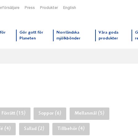
rförsäljare
Press
Produkter
English
orrmejerier startsida
för
Gör gott för
Norrländska
Våra goda
G
Planeten
mjölkbönder
produkter
r
Förrätt (15)
Soppor (6)
Mellanmål (5)
fé (4)
Sallad (2)
Tillbehör (4)