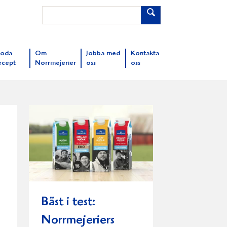
oda
Om
Jobba med
Kontakta
ecept
Norrmejerier
oss
oss
Bäst i test:
Norrmejeriers