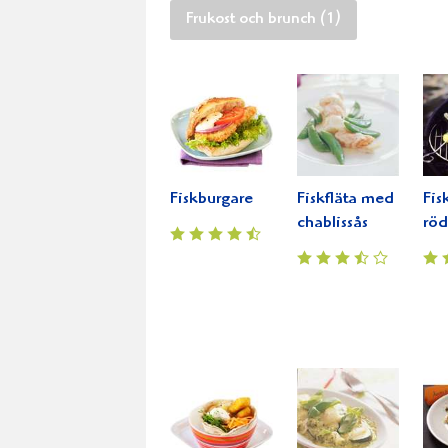
Frukost och brunch (1)
Fiskburgare
Fiskfläta med
Fis
chablissås
röd