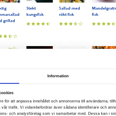
ktig
Stekt
Sallad med
Mandelgrati
marsallad
kungsfisk
rökt fisk
fisk
 grillad
Information
fileer i
Snabb
Varm ciabatta
Lättlagad
n creme
krabbfisk
med tonfisk
festfisk
iche
cookies
e för att anpassa innehållet och annonserna till användarna, tillh
vår trafik. Vi vidarebefordrar även sådana identifierare och anna
nnons- och analysföretag som vi samarbetar med. Dessa kan i sin