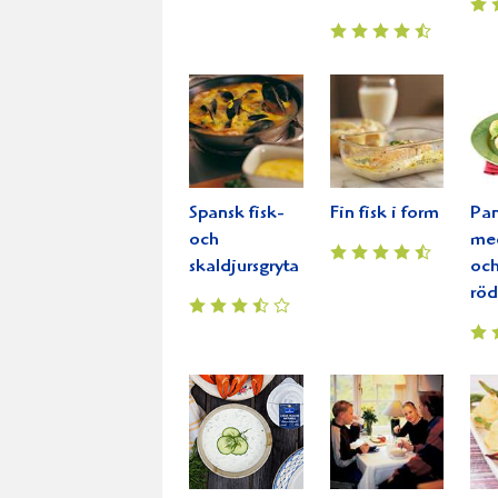
Spansk fisk-
Fin fisk i form
Pan
och
med
skaldjursgryta
oc
röd