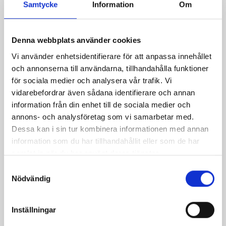
Samtycke
Information
Om
normalsaltat
34% 500g
KRAV 500g
Denna webbplats använder cookies
Vi använder enhetsidentifierare för att anpassa innehållet
och annonserna till användarna, tillhandahålla funktioner
för sociala medier och analysera vår trafik. Vi
vidarebefordrar även sådana identifierare och annan
information från din enhet till de sociala medier och
annons- och analysföretag som vi samarbetar med.
Dessa kan i sin tur kombinera informationen med annan
information som du har tillhandahållit eller som de har
samlat in när du har använt deras tjänster.
Samtyckesval
Nödvändig
Crème Fraichen
Lätt Crème
34% 200g
Fraichen 13%
Inställningar
500g