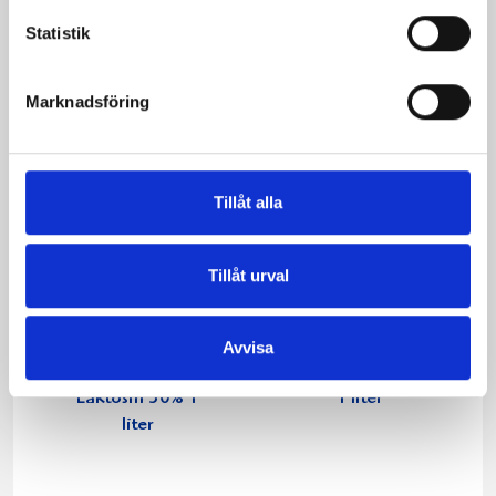
Statistik
Marknadsföring
Tillåt alla
Tillåt urval
Avvisa
Köksgrädde
Vispgrädde 40%
Laktosfri 30% 1
1 liter
liter