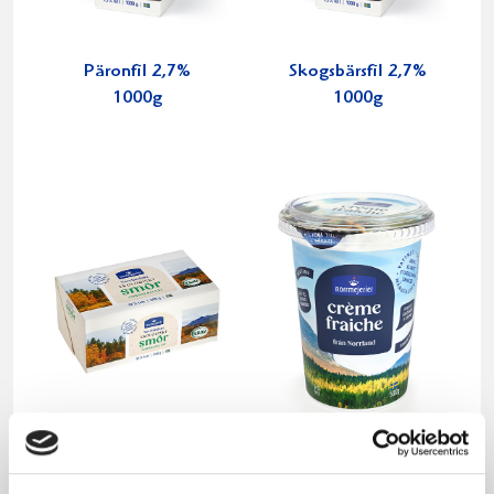
Päronfil 2,7%
Skogsbärsfil 2,7%
1000g
1000g
Smör Eko
Crème Fraichen