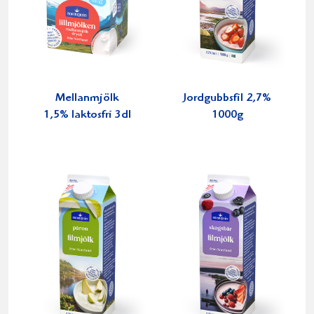
Mellanmjölk
Jordgubbsfil 2,7%
1,5% laktosfri 3dl
1000g