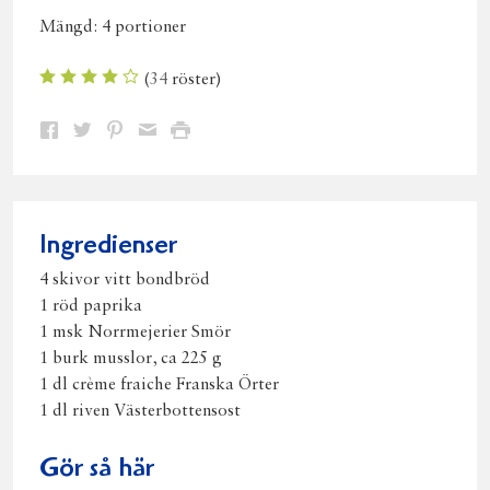
Mängd:
4 portioner
(
34
röster)
Dela
Dela
Dela
Dela
Skriv
på
på
på
via
ut
Facebook
Twitter
Pinterest
e-
post
Ingredienser
4 skivor vitt bondbröd
1 röd paprika
1 msk Norrmejerier Smör
1 burk musslor, ca 225 g
1 dl crème fraiche Franska Örter
1 dl riven Västerbottensost
Gör så här