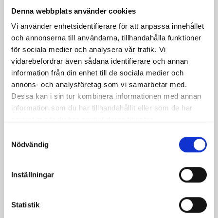
Denna webbplats använder cookies
Vi använder enhetsidentifierare för att anpassa innehållet
Kycklinggryta med
Mustig köttgryta med
och annonserna till användarna, tillhandahålla funktioner
oliver
rotfrukter
för sociala medier och analysera vår trafik. Vi
vidarebefordrar även sådana identifierare och annan
information från din enhet till de sociala medier och
annons- och analysföretag som vi samarbetar med.
Dessa kan i sin tur kombinera informationen med annan
information som du har tillhandahållit eller som de har
samlat in när du har använt deras tjänster.
Samtyckesval
Nödvändig
Inställningar
Drottningtårta
Jordgubbsflarn med
vaniljkräm
Statistik