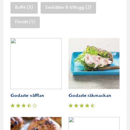
Buffé (5)
Smårätter & tilltugg (2)
Förrätt (1)
Godaste våfflan
Godaste räkmackan