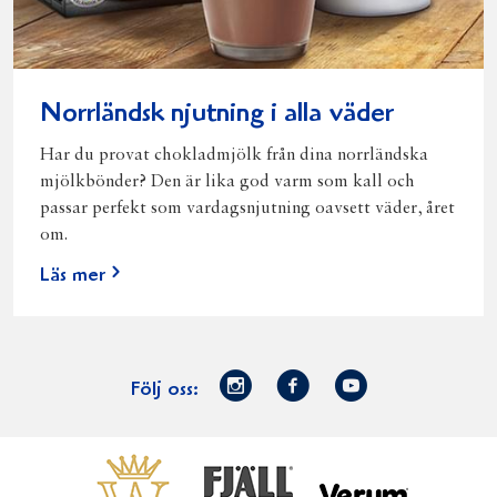
Norrländsk njutning i alla väder
Har du provat chokladmjölk från dina norrländska
mjölkbönder? Den är lika god varm som kall och
passar perfekt som vardagsnjutning oavsett väder, året
om.
Läs mer
Norrmejerier
Facebook
Youtube
Följ oss:
på
Instagram
Västerbottensost
Fjällfil
Verum
Start