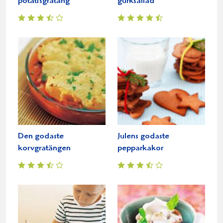
potatisgratäng
gurksallad
Den godaste
Julens godaste
korvgratängen
pepparkakor