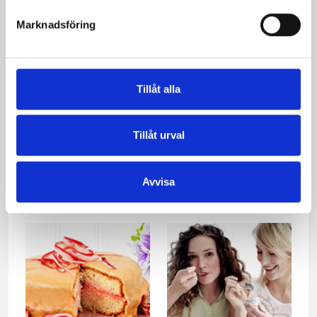
Marknadsföring
Tillåt alla
Tillåt urval
Sommartårta för många
Chokladmoussetårta
med björnbär
Avvisa