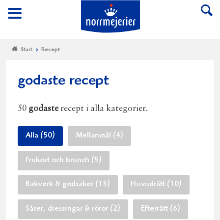
Till Norrmejerier start
Meny
Start
Recept
godaste recept
50
godaste
recept i alla kategorier.
Alla (50)
Mellanmål (4)
Frukost och brunch (5)
Bakverk & godsaker (15)
Huvudrätt (10)
Såser, dressingar & röror (2)
Efterrätt (6)