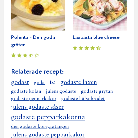
Polenta - Den goda
Laxpasta blue cheese
gröten
Relaterade recept:
te
godast
godaste laxen
goda
godaste kolan
julens godaste
godaste grytan
godaste pepparkakor
godaste hälsobrödet
julens godaste såser
godaste pepparkakorna
den godaste korvgratängen
julens godaste pepparkakor