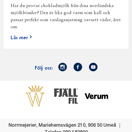
Har du provat chokladmjölk från dina norrländska
mjölkbönder? Den är lika god varm som kall och
passar perfekt som vardagsnjutning oavsett väder, året
om.
Läs mer
Norrmejerier
Facebook
Youtube
Följ oss:
på
Instagram
Västerbottensost
Fjällfil
Verum
Start
Gör gott för
Gör gott för
Norrländska
Våra
Goda 
Norrland
Planeten
mjölkbönder
goda
Fisk
produkter
Levande
Matsvinn
Betessläpp
Fläskf
Norrmejerier
,
Mariehemsvägen 210
,
906 50
Umeå
landsbygd
Mjölkgården,
Dina
Kyckl