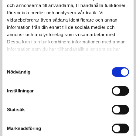
Polenta - Den goda
och annonserna till användarna, tillhandahålla funktioner
gröten
för sociala medier och analysera vår trafik. Vi
vidarebefordrar även sådana identifierare och annan
information från din enhet till de sociala medier och
Relaterade recept:
annons- och analysföretag som vi samarbetar med.
Dessa kan i sin tur kombinera informationen med annan
te
godast
godaste laxen
goda
information som du har tillhandahållit eller som de har
godaste kolan
julens godaste
godaste grytan
samlat in när du har använt deras tjänster.
godaste pepparkakor
godaste hälsobrödet
Samtyckesval
julens godaste såser
Nödvändig
godaste pepparkakorna
den godaste korvgratängen
Inställningar
julens godaste pepparkakor
Statistik
Dela
Dela
Dela
Dela
Skriv
på
på
på
via
ut
Facebook
Twitter
Pinterest
e-
Marknadsföring