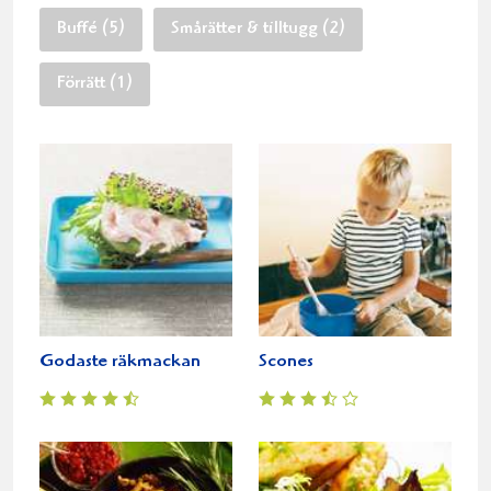
Buffé (5)
Smårätter & tilltugg (2)
Förrätt (1)
Godaste räkmackan
Scones