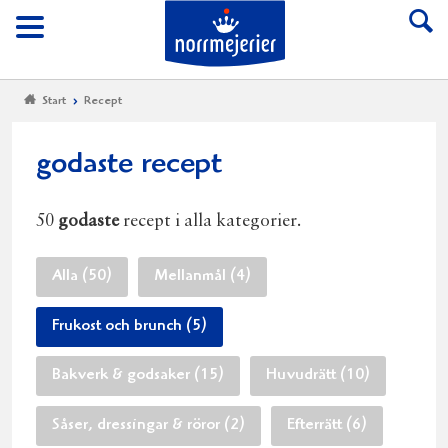
Till Norrmejerier start
Meny
Start
Recept
godaste recept
50
godaste
recept i alla kategorier.
Alla (50)
Mellanmål (4)
Frukost och brunch (5)
Bakverk & godsaker (15)
Huvudrätt (10)
Såser, dressingar & röror (2)
Efterrätt (6)