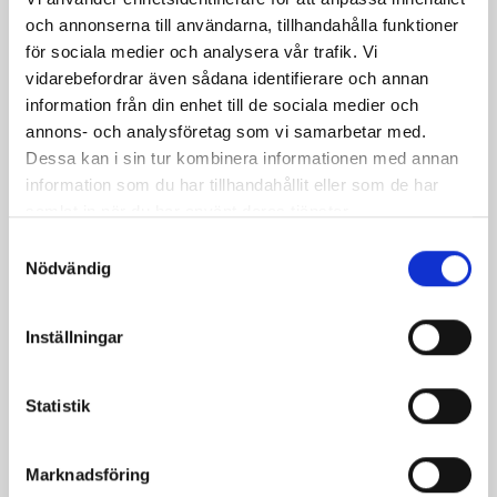
post
och annonserna till användarna, tillhandahålla funktioner
för sociala medier och analysera vår trafik. Vi
vidarebefordrar även sådana identifierare och annan
information från din enhet till de sociala medier och
annons- och analysföretag som vi samarbetar med.
Dessa kan i sin tur kombinera informationen med annan
information som du har tillhandahållit eller som de har
samlat in när du har använt deras tjänster.
Samtyckesval
Nödvändig
Bäst i test: Norrmejeriers laktosfria
Inställningar
mjölk
Statistik
Vi kan stolt konstatera att vår laktosfria Mellanmjölk
är bäst i smaktest när norrlänningarna sagt sitt. Fler än
200 norrlänningar fick deltog vid provsmakningen. Vår
Marknadsföring
produkt vann testet.