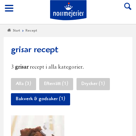
Till Norrmejerier start
Meny
Start
Recept
grisar recept
3
grisar
recept i alla kategorier.
Alla (3)
Efterrätt (1)
Drycker (1)
Bakverk & godsaker (1)