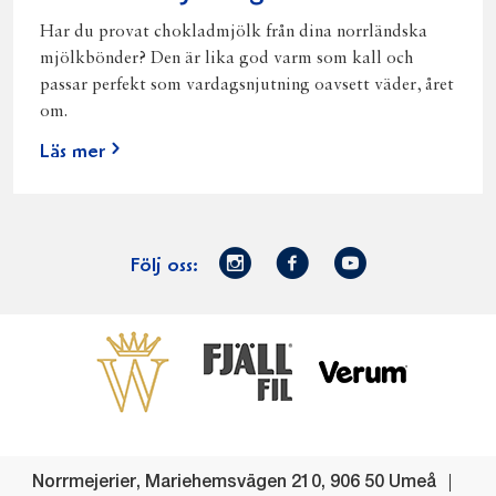
Har du provat chokladmjölk från dina norrländska
mjölkbönder? Den är lika god varm som kall och
passar perfekt som vardagsnjutning oavsett väder, året
om.
Läs mer
Norrmejerier
Facebook
Youtube
Följ oss:
på
Instagram
Västerbottensost
Fjällfil
Verum
Start
Gör gott för
Gör gott för
Norrländska
Våra
Goda 
Norrland
Planeten
mjölkbönder
goda
Fisk
produkter
Levande
Matsvinn
Betessläpp
Fläskf
Norrmejerier
,
Mariehemsvägen 210
,
906 50
Umeå
landsbygd
Mjölkgården,
Dina