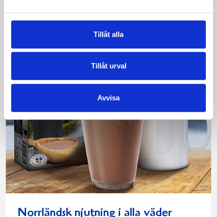
Läs mer
Tillåt alla
Tillåt urval
Avvisa
Norrländsk njutning i alla väder