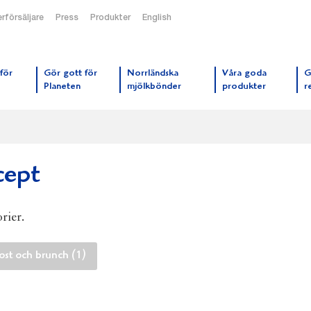
rförsäljare
Press
Produkter
English
orrmejerier startsida
för
Gör gott för
Norrländska
Våra goda
G
Planeten
mjölkbönder
produkter
r
cept
rier.
ost och brunch (1)