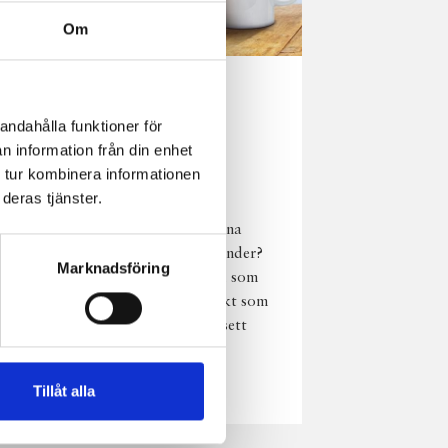
Om
Norrländsk
andahålla funktioner för
njutning i alla
n information från din enhet
väder
 tur kombinera informationen
deras tjänster.
Har du provat
chokladmjölk från dina
norrländska mjölkbönder?
Marknadsföring
Den är lika god varm som
kall och passar perfekt som
vardagsnjutning oavsett
väder, året om.
Läs mer
Tillåt alla