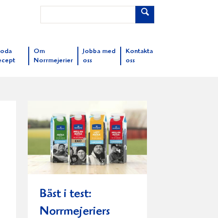
oda
Om
Jobba med
Kontakta
ecept
Norrmejerier
oss
oss
Bäst i test:
Norrmejeriers