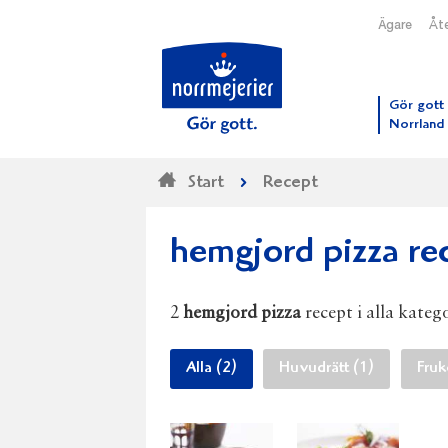
Ägare
Åte
Till N
Gör gott 
Norrland
Start
Recept
hemgjord pizza re
2
hemgjord pizza
recept i alla katego
Alla (2)
Huvudrätt (1)
Fruk