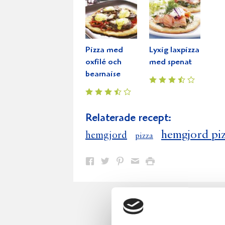
Pizza med
Lyxig laxpizza
oxfilé och
med spenat
bearnaise
Relaterade recept:
hemgjord pi
hemgjord
pizza
Dela
Dela
Dela
Dela
Skriv
på
på
på
via
ut
Facebook
Twitter
Pinterest
e-
post