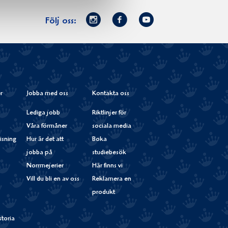
Norrmejerier
Facebook
Youtube
Följ oss:
på
Instagram
r
Jobba med oss
Kontakta oss
Lediga jobb
Riktlinjer för
Våra förmåner
sociala media
isning
Hur är det att
Boka
jobba på
studiebesök
Norrmejerier
Här finns vi
Vill du bli en av oss
Reklamera en
produkt
storia