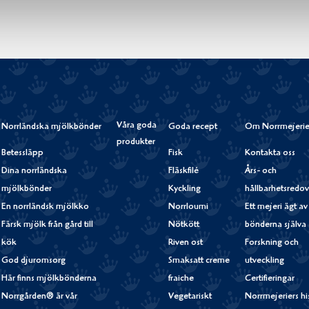
Våra goda
Norrländska mjölkbönder
Goda recept
Om Norrmejerie
produkter
Betessläpp
Fisk
Kontakta oss
Dina norrländska
Fläskfilé
Års- och
mjölkbönder
Kyckling
hållbarhetsredov
En norrländsk mjölkko
Norrloumi
Ett mejeri ägt av
Färsk mjölk från gård till
Nötkött
bönderna själva
kök
Riven ost
Forskning och
God djuromsorg
Smaksatt creme
utveckling
Här finns mjölkbönderna
fraiche
Certifieringar
Norrgården® är vår
Vegetariskt
Norrmejeriers hi