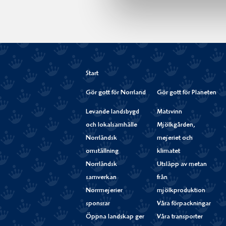
Start
Gör gott för Norrland
Gör gott för Planeten
Levande landsbygd
Matsvinn
och lokalsamhälle
Mjölkgården,
Norrländsk
mejeriet och
omställning
klimatet
Norrländsk
Utsläpp av metan
samverkan
från
Norrmejerier
mjölkproduktion
sponsrar
Våra förpackningar
Öppna landskap ger
Våra transporter