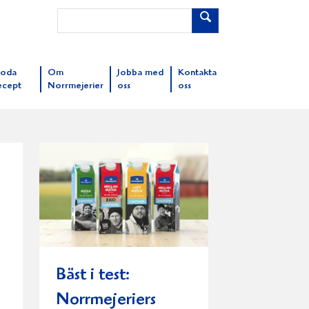
oda
Om
Jobba med
Kontakta
ecept
Norrmejerier
oss
oss
Bäst i test:
Norrmejeriers