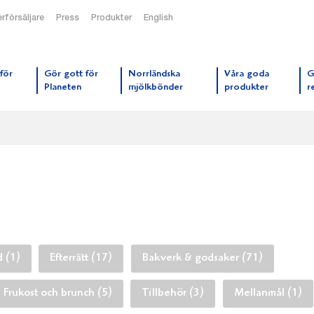
rförsäljare
Press
Produkter
English
orrmejerier startsida
för
Gör gott för
Norrländska
Våra goda
G
Planeten
mjölkbönder
produkter
r
d (1)
Efterrätt (17)
Bakverk & godsaker (71)
Frukost och brunch (5)
Tillbehör (3)
Mellanmål (1)