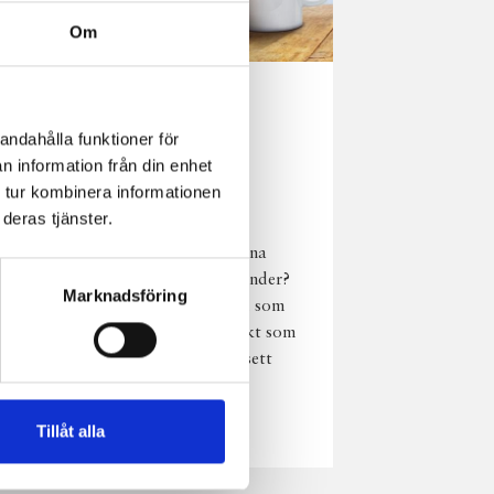
Om
Norrländsk
andahålla funktioner för
njutning i alla
n information från din enhet
väder
 tur kombinera informationen
deras tjänster.
Har du provat
chokladmjölk från dina
norrländska mjölkbönder?
Marknadsföring
Den är lika god varm som
kall och passar perfekt som
vardagsnjutning oavsett
väder, året om.
Läs mer
Tillåt alla