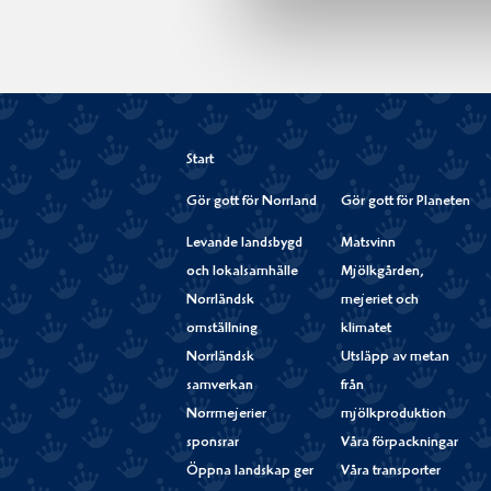
Start
Gör gott för Norrland
Gör gott för Planeten
Levande landsbygd
Matsvinn
och lokalsamhälle
Mjölkgården,
Norrländsk
mejeriet och
omställning
klimatet
Norrländsk
Utsläpp av metan
samverkan
från
Norrmejerier
mjölkproduktion
sponsrar
Våra förpackningar
Öppna landskap ger
Våra transporter