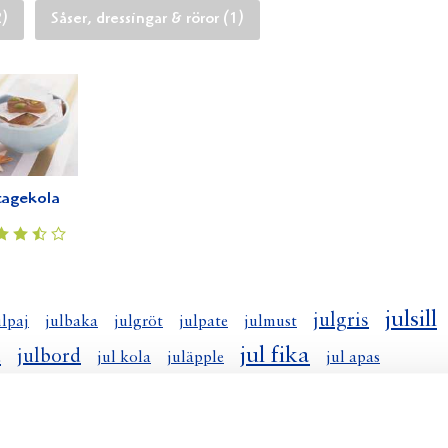
2)
Såser, dressingar & röror (1)
tagekola
julsill
julgris
ulpaj
julbaka
julgröt
julpate
julmust
d
jul fika
julbord
jul kola
juläpple
jul apas
julnötter
jul godis
rdet
jul tapas
jul snitt
jul äpple
julgifflar
julgodiset
lmuffins