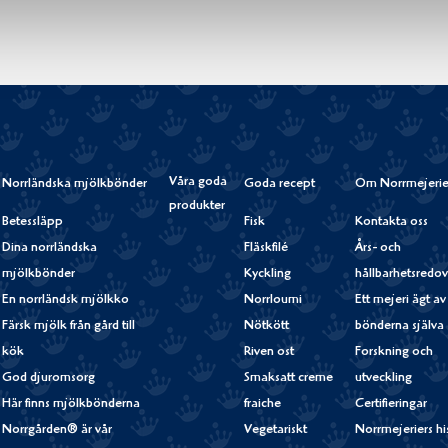
Våra goda
Norrländska mjölkbönder
Goda recept
Om Norrmejerie
produkter
Betessläpp
Fisk
Kontakta oss
Dina norrländska
Fläskfilé
Års- och
mjölkbönder
Kyckling
hållbarhetsredov
En norrländsk mjölkko
Norrloumi
Ett mejeri ägt av
Färsk mjölk från gård till
Nötkött
bönderna själva
kök
Riven ost
Forskning och
God djuromsorg
Smaksatt creme
utveckling
Här finns mjölkbönderna
fraiche
Certifieringar
Norrgården® är vår
Vegetariskt
Norrmejeriers hi