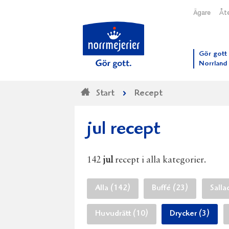
Ägare
Åte
Till N
Gör gott 
Norrland
Start
Recept
jul recept
142
jul
recept i alla kategorier.
Alla (142)
Buffé (23)
Salla
Huvudrätt (10)
Drycker (3)