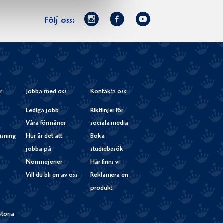
Norrmejerier
Facebook
Youtube
Följ oss:
på
Instagram
r
Jobba med oss
Kontakta oss
Lediga jobb
Riktlinjer för
Våra förmåner
sociala media
isning
Hur är det att
Boka
jobba på
studiebesök
Norrmejerier
Här finns vi
Vill du bli en av oss
Reklamera en
produkt
storia