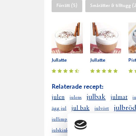
Förrätt (5)
Smårätter & tilltugg (
Jullatte
Jullatte
Pis
Relaterade recept:
julbak
julen
julmat
julens
j
julbrö
jul bak
ägg jul
julvört
julgodis
jullimpa
jultapas
julbo
jul kakor
julskinka
julsallad
ju