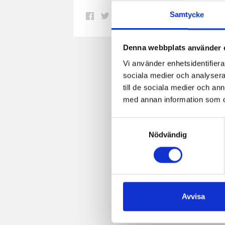
Samtycke
Dela
Dela
Dela
Dela
Skriv
på
på
på
via
ut
Facebook
Twitter
Pinterest
e-
Denna webbplats använder 
post
Vi använder enhetsidentifierar
sociala medier och analysera 
till de sociala medier och a
med annan information som du 
Samtyckesval
Nödvändig
Avvisa