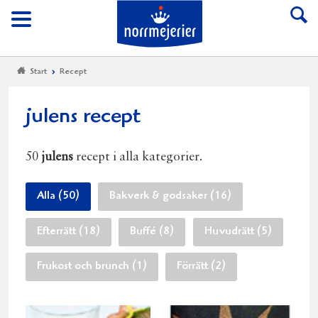
Till Norrmejerier start
Meny
Start
Recept
julens recept
50
julens
recept i alla kategorier.
Alla (50)
Bakverk & godsaker (16)
Efterrätt (18)
Buffé (8)
Huvudrätt (5)
Frukost och brunch (1)
Förrätt (2)