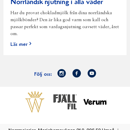
Norrländsk njutning i alla väder
Har du provat chokladmjölk från dina norrländska
mjölkbönder? Den är lika god varm som kall och
passar perfekt som vardagsnjutning oavsett väder, året
om.
Läs mer
Norrmejerier
Facebook
Youtube
Följ oss:
på
Instagram
Västerbottensost
Fjällfil
Verum
Start
Gör gott för
Gör gott för
Norrländska
Våra
Goda 
Norrland
Planeten
mjölkbönder
goda
Fisk
produkter
Levande
Matsvinn
Betessläpp
Fläskf