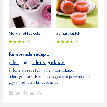
Mörk chokladkola
Saffransknäck
Relaterade recept:
julens godaste
julen
jul
julens desserter
julens korintkakor
julens godaste såser
julens godaste pepparkakor
gryta med julenskryddor arlas
Dela
Dela
Dela
Dela
Skriv
på
på
på
via
ut
Facebook
Twitter
Pinterest
e-