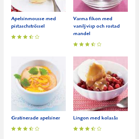
Apelsinmousse med
Varma fikon med
pistaschströssel
vaniljvisp och rostad
mandel
Gratinerade apelsiner
Lingon med kolasås