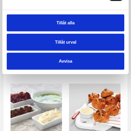
Tillåt alla
Tillåt urval
Crème caramel med
Havreflarn med
grenadinsyltade
björnbär
Avvisa
apelsinskal