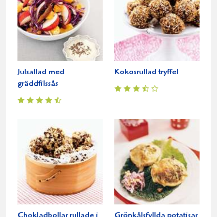
Julsallad med
Kokosrullad tryffel
gräddfilssås
Chokladbollar rullade i
Grönkålsfyllda potatisar