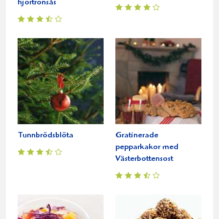
hjortronsås
Tunnbrödsblöta
Gratinerade
pepparkakor med
Västerbottensost