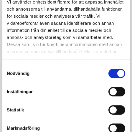
Vi använder enhetsidentifierare för att anpassa innehållet
Nötkakor med nejlika
Saffrans-cheesecake
och annonserna till användarna, tillhandahålla funktioner
med pepparkaksbotten
för sociala medier och analysera vår trafik. Vi
vidarebefordrar även sådana identifierare och annan
information från din enhet till de sociala medier och
annons- och analysföretag som vi samarbetar med.
Dessa kan i sin tur kombinera informationen med annan
information som du har tillhandahållit eller som de har
samlat in när du har använt deras tjänster.
Samtyckesval
Nödvändig
Inställningar
Snöbollar med
Ingefärs- och kolasnittar
kokossnö
Statistik
Marknadsföring