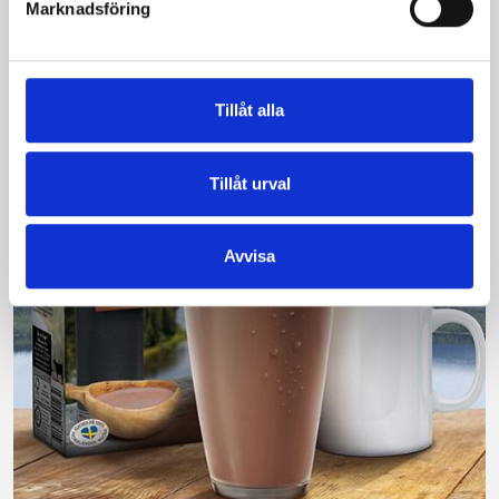
är bäst i smaktest när norrlänningarna sagt sitt. Fler än
Marknadsföring
200 norrlänningar fick deltog vid provsmakningen. Vår
produkt vann testet.
Läs mer
Tillåt alla
Tillåt urval
Avvisa