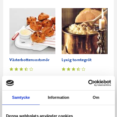
Västerbottensostsmör
Lyxig tomtegröt
Relaterade recept:
lax julbordet
julbord
jul
Samtycke
Information
Om
förrätter julbordet
förrätter till julbordet
Dela
Dela
Dela
Dela
Skriv
Denna webbplats använder cookies