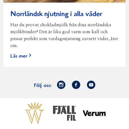
Norrländsk njutning i alla väder
Har du provat chokladmjölk från dina norrländska
mjölkbönder? Den är lika god varm som kall och
passar perfekt som vardagsnjutning oavsett väder, året
om.
Läs mer
Norrmejerier
Facebook
Youtube
Följ oss:
på
Instagram
Västerbottensost
Fjällfil
Verum
Start
Gör gott för
Gör gott för
Norrländska
Våra
Goda 
Norrland
Planeten
mjölkbönder
goda