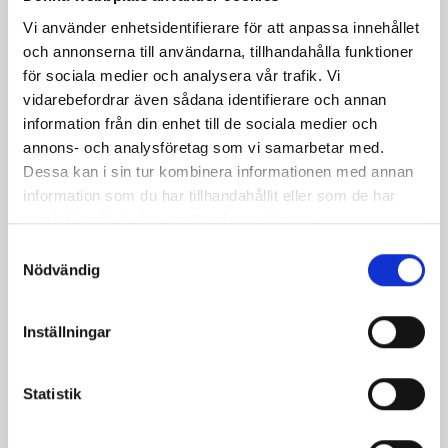
på
på
på
via
ut
Vi använder enhetsidentifierare för att anpassa innehållet
Facebook
Twitter
Pinterest
e-
och annonserna till användarna, tillhandahålla funktioner
post
för sociala medier och analysera vår trafik. Vi
vidarebefordrar även sådana identifierare och annan
information från din enhet till de sociala medier och
annons- och analysföretag som vi samarbetar med.
Dessa kan i sin tur kombinera informationen med annan
information som du har tillhandahållit eller som de har
samlat in när du har använt deras tjänster.
Samtyckesval
Nödvändig
Inställningar
Bäst i test: Norrmejeriers laktosfria
mjölk
Statistik
Vi kan stolt konstatera att vår laktosfria Mellanmjölk