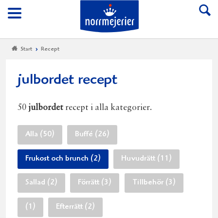
Till Norrmejerier start
Meny
Start
Recept
julbordet recept
50
julbordet
recept i alla kategorier.
Alla (50)
Buffé (26)
Frukost och brunch (2)
Huvudrätt (11)
Sallad (2)
Förrätt (3)
Tillbehör (3)
(1)
Efterrätt (2)