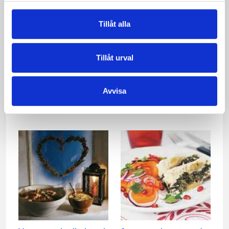
Tillåt alla
Tillåt urval
Avvisa
Senapssill
Vegetarisk Frestelse