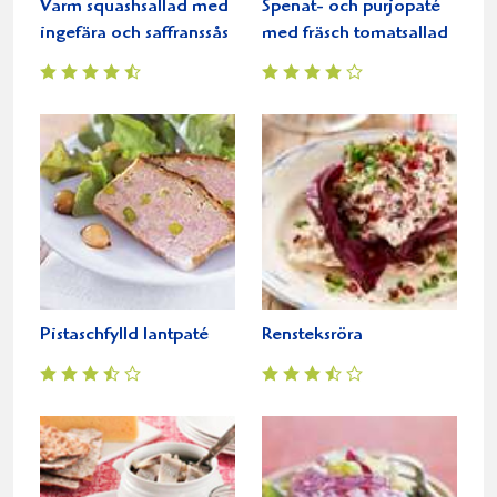
Varm squashsallad med
Spenat- och purjopaté
ingefära och saffranssås
med fräsch tomatsallad
Pistaschfylld lantpaté
Rensteksröra