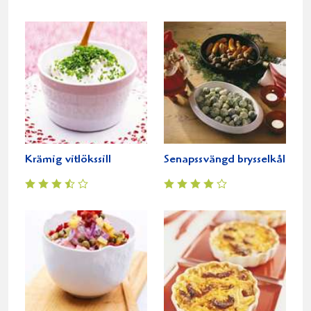
Krämig vitlökssill
Senapssvängd brysselkål