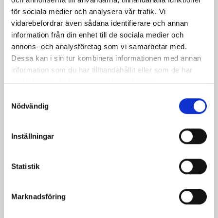
Senapsströmming
Ört- och
för sociala medier och analysera vår trafik. Vi
vitlöksströmming i
vidarebefordrar även sådana identifierare och annan
ugnen
information från din enhet till de sociala medier och
annons- och analysföretag som vi samarbetar med.
Dessa kan i sin tur kombinera informationen med annan
information som du har tillhandahållit eller som de har
samlat in när du har använt deras tjänster.
Samtyckesval
Nödvändig
Inställningar
Snabbgjord julpastej
Julsallad med
Statistik
gräddfilssås
Marknadsföring