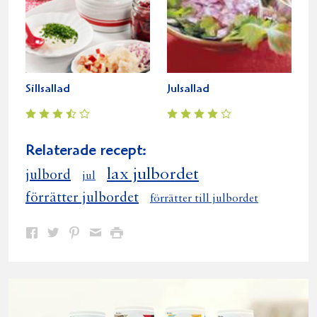
Sillsallad
Julsallad
Relaterade recept:
lax julbordet
julbord
jul
förrätter julbordet
förrätter till julbordet
Dela
Dela
Dela
Dela
Skriv
på
på
på
via
ut
Facebook
Twitter
Pinterest
e-
post