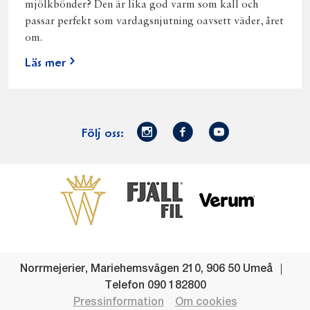
mjölkbönder? Den är lika god varm som kall och
passar perfekt som vardagsnjutning oavsett väder, året
om.
Läs mer
Norrmejerier
Facebook
Youtube
Följ oss:
på
Instagram
Västerbottensost
Fjällfil
Verum
Start
Gör gott för
Gör gott för
Norrländska
Våra
Goda 
Norrland
Planeten
mjölkbönder
goda
Fisk
produkter
Levande
Matsvinn
Betessläpp
Fläskf
Norrmejerier
,
Mariehemsvägen 210
,
906 50
Umeå
landsbygd
Mjölkgården,
Dina
Kyckl
Telefon
090 182800
och
mejeriet och
norrländska
Norrl
Pressinformation
Om cookies