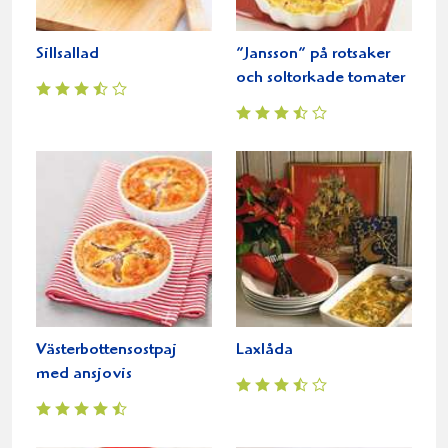
Sillsallad
”Jansson” på rotsaker
och soltorkade tomater
Västerbottensostpaj
Laxlåda
med ansjovis