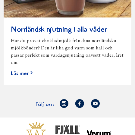
Norrländsk njutning i alla väder
Har du provat chokladmjölk från dina norrländska
mjölkbönder? Den är lika god varm som kall och
passar perfekt som vardagsnjutning oavsett väder, året
om.
Läs mer
Norrmejerier
Facebook
Youtube
Följ oss:
på
Instagram
Västerbottensost
Fjällfil
Verum
Start