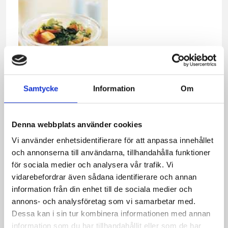
Samtycke
Information
Om
Snabba korvgrytan
Denna webbplats använder cookies
Relaterade recept:
Vi använder enhetsidentifierare för att anpassa innehållet
korvgryta ugn
gryta
och annonserna till användarna, tillhandahålla funktioner
korv
för sociala medier och analysera vår trafik. Vi
korvgryta chorizo
snabba korvgrytan
vidarebefordrar även sådana identifierare och annan
korvgryta huvudrätt
korvgryta i ugn lk tomater lk
information från din enhet till de sociala medier och
korvgryta i ugn lök tomater lök
annons- och analysföretag som vi samarbetar med.
korvgryta i ugn med lk tomater lk
Dessa kan i sin tur kombinera informationen med annan
korvgryta i ugn med lök tomater lök
information som du har tillhandahållit eller som de har