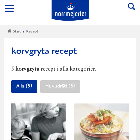
Till Norrmejerier start
Meny
Start
Recept
korvgryta recept
5
korvgryta
recept i alla kategorier.
Alla (5)
Huvudrätt (5)