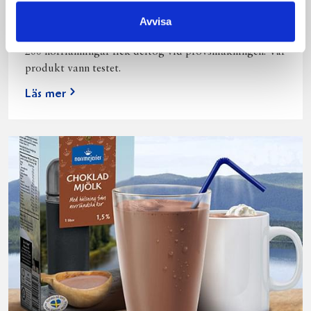
Vi kan stolt konstatera att vår laktosfria Mellanmjölk
Avvisa
är bäst i smaktest när norrlänningarna sagt sitt. Fler än
200 norrlänningar fick deltog vid provsmakningen. Vår
produkt vann testet.
Läs mer