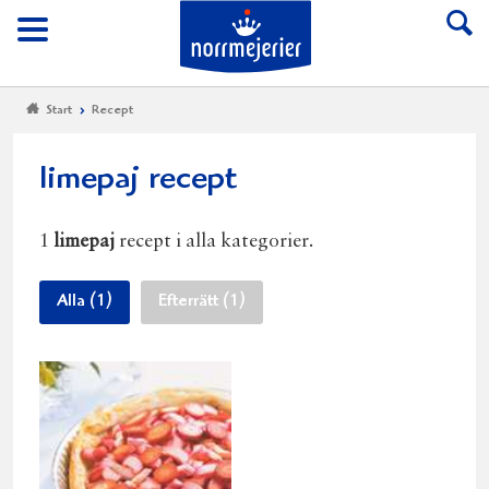
Till Norrmejerier start
Meny
Start
Recept
limepaj recept
1
limepaj
recept i alla kategorier.
Alla (1)
Efterrätt (1)