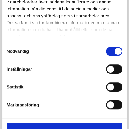
vidarebefordrar även sådana identifierare och annan
information från din enhet till de sociala medier och
annons- och analysföretag som vi samarbetar med.
Dessa kan i sin tur kombinera informationen med annan
information som du har tillhandahållit eller som de har
samlat in när du har använt deras tjänster.
Samtyckesval
Bäst i test: Norrmejeriers laktosfria
Nödvändig
mjölk
Inställningar
Vi kan stolt konstatera att vår laktosfria Mellanmjölk
är bäst i smaktest när norrlänningarna sagt sitt. Fler än
200 norrlänningar fick deltog vid provsmakningen. Vår
Statistik
produkt vann testet.
Läs mer
Marknadsföring