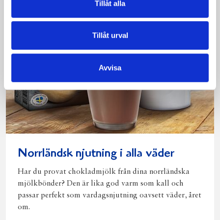
Tillåt alla
Tillåt urval
Avvisa
Norrländsk njutning i alla väder
Har du provat chokladmjölk från dina norrländska
mjölkbönder? Den är lika god varm som kall och
passar perfekt som vardagsnjutning oavsett väder, året
om.