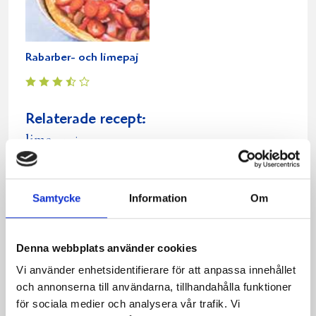
Rabarber- och limepaj
Relaterade recept:
lime
paj
Dela
Dela
Dela
Dela
Skriv
på
på
på
via
ut
Samtycke
Information
Om
Facebook
Twitter
Pinterest
e-
post
Denna webbplats använder cookies
Vi använder enhetsidentifierare för att anpassa innehållet
och annonserna till användarna, tillhandahålla funktioner
för sociala medier och analysera vår trafik. Vi