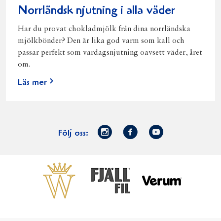
Norrländsk njutning i alla väder
Har du provat chokladmjölk från dina norrländska
mjölkbönder? Den är lika god varm som kall och
passar perfekt som vardagsnjutning oavsett väder, året
om.
Läs mer
Norrmejerier
Facebook
Youtube
Följ oss:
på
Instagram
Västerbottensost
Fjällfil
Verum
Start
Gör gott för
Gör gott för
Norrländska
Våra
Goda 
Norrland
Planeten
mjölkbönder
goda
Fisk
produkter