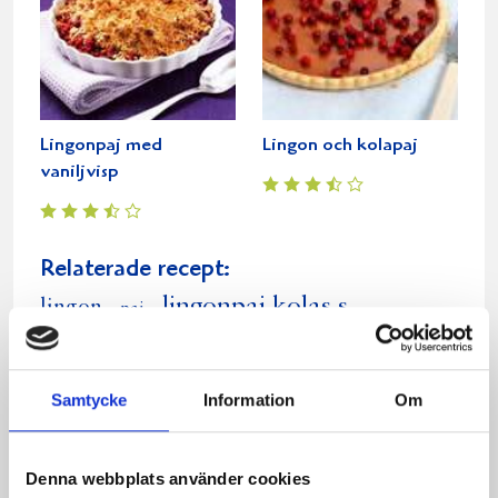
Lingonpaj med
Lingon och kolapaj
vaniljvisp
Relaterade recept:
lingonpaj kolas s
lingon
paj
lingonpaj kolasås
kola och lingonpaj
lingonpaj med kolas s
lingonpaj med kolasås
Samtycke
Information
Om
lingonpaj med vaniljvisp
Dela
Dela
Dela
Dela
Skriv
Denna webbplats använder cookies
på
på
på
via
ut