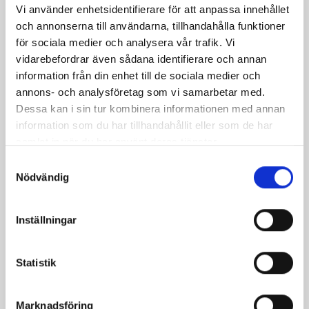
Facebook
Twitter
Pinterest
e-
Vi använder enhetsidentifierare för att anpassa innehållet
och annonserna till användarna, tillhandahålla funktioner
post
för sociala medier och analysera vår trafik. Vi
vidarebefordrar även sådana identifierare och annan
information från din enhet till de sociala medier och
annons- och analysföretag som vi samarbetar med.
Dessa kan i sin tur kombinera informationen med annan
information som du har tillhandahållit eller som de har
samlat in när du har använt deras tjänster.
Samtyckesval
Nödvändig
Inställningar
Bäst i test: Norrmejeriers laktosfria
mjölk
Statistik
Vi kan stolt konstatera att vår laktosfria Mellanmjölk
är bäst i smaktest när norrlänningarna sagt sitt. Fler än
Marknadsföring
200 norrlänningar fick deltog vid provsmakningen. Vår