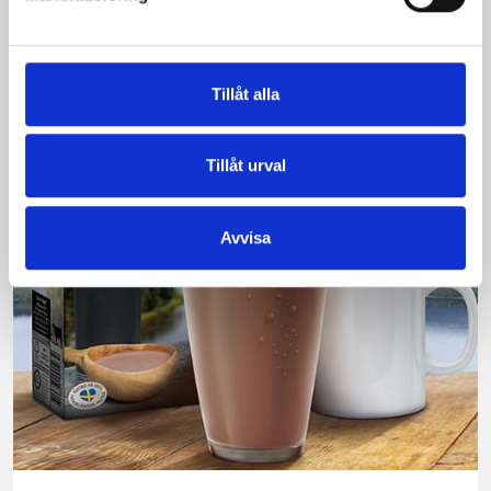
produkt vann testet.
Läs mer
Tillåt alla
Tillåt urval
Avvisa