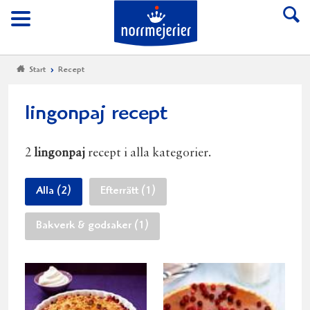
Till Norrmejerier start
Meny
Start
Recept
lingonpaj recept
2
lingonpaj
recept i alla kategorier.
Alla (2)
Efterrätt (1)
Bakverk & godsaker (1)