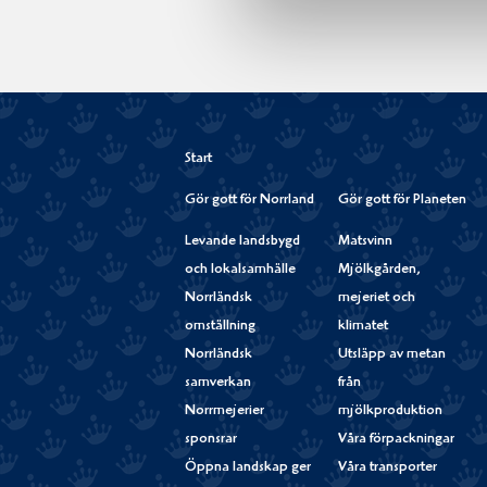
Start
Gör gott för Norrland
Gör gott för Planeten
Levande landsbygd
Matsvinn
och lokalsamhälle
Mjölkgården,
Norrländsk
mejeriet och
omställning
klimatet
Norrländsk
Utsläpp av metan
samverkan
från
Norrmejerier
mjölkproduktion
sponsrar
Våra förpackningar
Öppna landskap ger
Våra transporter