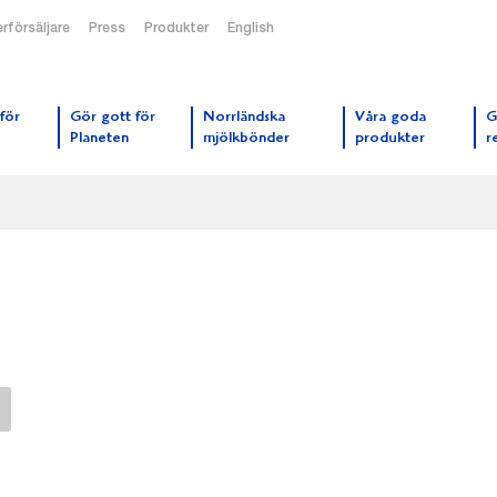
rförsäljare
Press
Produkter
English
orrmejerier startsida
för
Gör gott för
Norrländska
Våra goda
G
Planeten
mjölkbönder
produkter
r