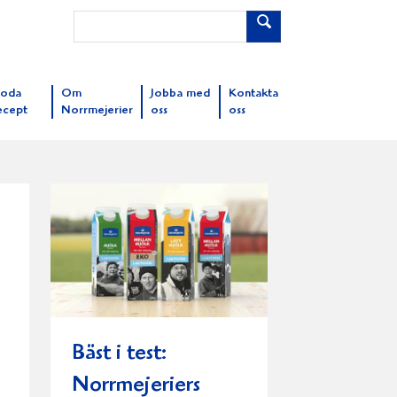
oda
Om
Jobba med
Kontakta
ecept
Norrmejerier
oss
oss
Bäst i test:
Norrmejeriers