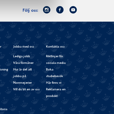
Norrmejerier
Facebook
Youtube
Följ oss:
på
Instagram
r
Jobba med oss
Kontakta oss
Lediga jobb
Riktlinjer för
Våra förmåner
sociala media
isning
Hur är det att
Boka
jobba på
studiebesök
Norrmejerier
Här finns vi
Vill du bli en av oss
Reklamera en
produkt
storia