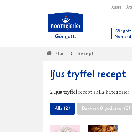
Ägare
Åte
Till N
Gör gott 
Norrland
Start
Recept
ljus tryffel recept
2
ljus tryffel
recept i alla kategorier.
Alla (2)
Bakverk & godsaker (2)