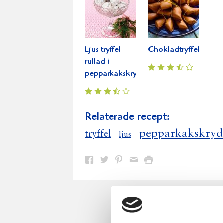
Ljus tryffel
Chokladtryffel
rullad i
pepparkakskryddor
Relaterade recept:
pepparkakskryddo
tryffel
ljus
Dela
Dela
Dela
Dela
Skriv
på
på
på
via
ut
Facebook
Twitter
Pinterest
e-
post