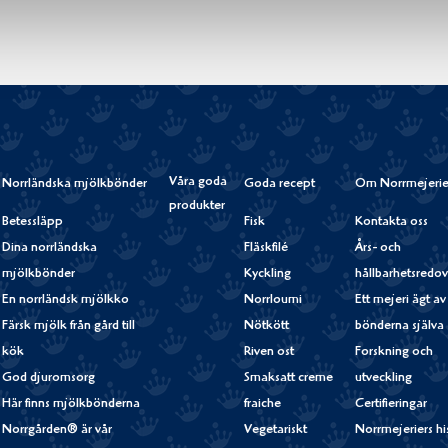
Våra goda
Norrländska mjölkbönder
Goda recept
Om Norrmejerie
produkter
Betessläpp
Fisk
Kontakta oss
Dina norrländska
Fläskfilé
Års- och
mjölkbönder
Kyckling
hållbarhetsredov
En norrländsk mjölkko
Norrloumi
Ett mejeri ägt av
Färsk mjölk från gård till
Nötkött
bönderna själva
kök
Riven ost
Forskning och
God djuromsorg
Smaksatt creme
utveckling
Här finns mjölkbönderna
fraiche
Certifieringar
Norrgården® är vår
Vegetariskt
Norrmejeriers hi