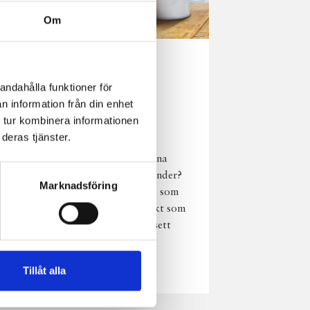
Om
Norrländsk
andahålla funktioner för
njutning i alla
n information från din enhet
väder
 tur kombinera informationen
deras tjänster.
Har du provat
chokladmjölk från dina
norrländska mjölkbönder?
Marknadsföring
Den är lika god varm som
kall och passar perfekt som
vardagsnjutning oavsett
väder, året om.
Läs mer
Tillåt alla