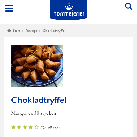
Till Norrmejerier start
Meny
Start
Recept
Chokladtryffel
Chokladtryffel
Mängd:
ca 30 stycken
(
38
röster)