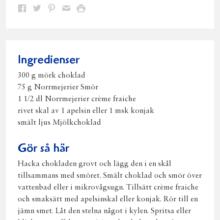
Dela
Dela
Dela
Dela
Skriv
på
på
på
via
ut
Facebook
Twitter
Pinterest
e-
post
Ingredienser
300 g mörk choklad
75 g Norrmejerier Smör
1 1/2 dl Norrmejerier crème fraiche
rivet skal av 1 apelsin eller 1 msk konjak
smält ljus Mjölkchoklad
Gör så här
Hacka chokladen grovt och lägg den i en skål
tillsammans med smöret. Smält choklad och smör över
vattenbad eller i mikrovågsugn. Tillsätt crème fraiche
och smaksätt med apelsinskal eller konjak. Rör till en
jämn smet. Låt den stelna något i kylen. Spritsa eller