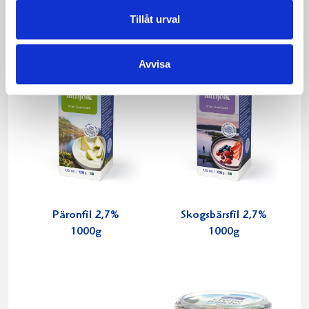
Tillåt urval
Avvisa
Päronfil 2,7%
Skogsbärsfil 2,7%
1000g
1000g