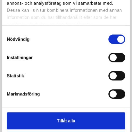
annons- och analysföretag som vi samarbetar med.
Mjölken Eko 3%
Mellanmjölk
Dessa kan i sin tur kombinera informationen med annan
KRAV 1 liter
1,5% laktosfri 3dl
information som du har tillhandahållit eller som de har
samlat in när du har använt deras tjänster.
Samtyckesval
Nödvändig
Inställningar
Statistik
Marknadsföring
Mjölk 3% 1 liter
Jordgubbsfil 2,7%
Tillåt alla
1000g