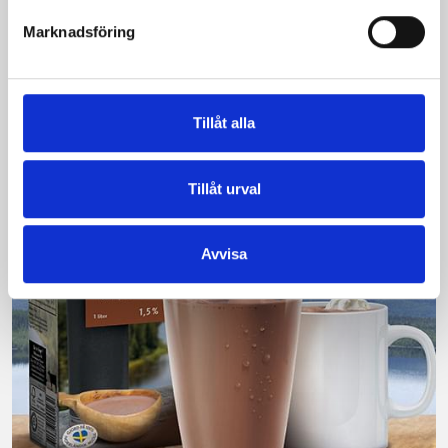
Vi kan stolt konstatera att vår laktosfria Mellanmjölk
Marknadsföring
är bäst i smaktest när norrlänningarna sagt sitt. Fler än
200 norrlänningar fick deltog vid provsmakningen. Vår
produkt vann testet.
Tillåt alla
Läs mer
Tillåt urval
Avvisa