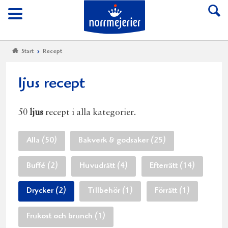
Till Norrmejerier start
Meny
Start
Recept
ljus recept
50
ljus
recept i alla kategorier.
Alla (50)
Bakverk & godsaker (25)
Buffé (2)
Huvudrätt (4)
Efterrätt (14)
Drycker (2)
Tillbehör (1)
Förrätt (1)
Frukost och brunch (1)