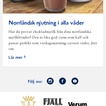
Norrländsk njutning i alla väder
Har du provat chokladmjölk från dina norrländska
mjölkbönder? Den är lika god varm som kall och
passar perfekt som vardagsnjutning oavsett väder, året
om.
Läs mer
Norrmejerier
Facebook
Youtube
Följ oss:
på
Instagram
Västerbottensost
Fjällfil
Verum
Start