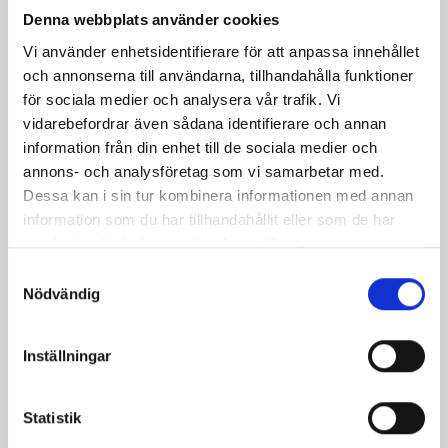
Denna webbplats använder cookies
Dela
Dela
Dela
Dela
Skriv
Vi använder enhetsidentifierare för att anpassa innehållet
på
på
på
via
ut
och annonserna till användarna, tillhandahålla funktioner
Facebook
Twitter
Pinterest
e-
för sociala medier och analysera vår trafik. Vi
post
vidarebefordrar även sådana identifierare och annan
information från din enhet till de sociala medier och
annons- och analysföretag som vi samarbetar med.
Dessa kan i sin tur kombinera informationen med annan
information som du har tillhandahållit eller som de har
samlat in när du har använt deras tjänster.
Samtyckesval
Nödvändig
Inställningar
Bäst i test: Norrmejeriers laktosfria
Statistik
mjölk