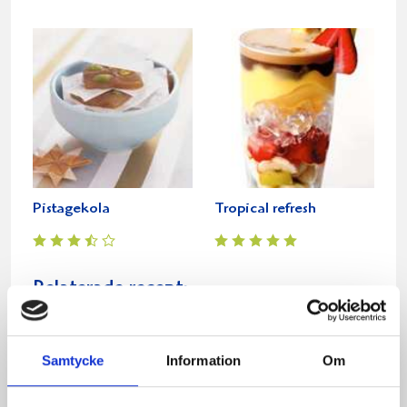
Pistagekola
Tropical refresh
Relaterade recept:
ljusgul gryta
ljusungsbröd
ljus tryffel
ljus chokladkola
ljus chokladtryffel
Samtycke
Information
Om
pepparkakskryddor ljus tryffel rullad
ljus chokladtryffel rullad i pepparkakskryddor