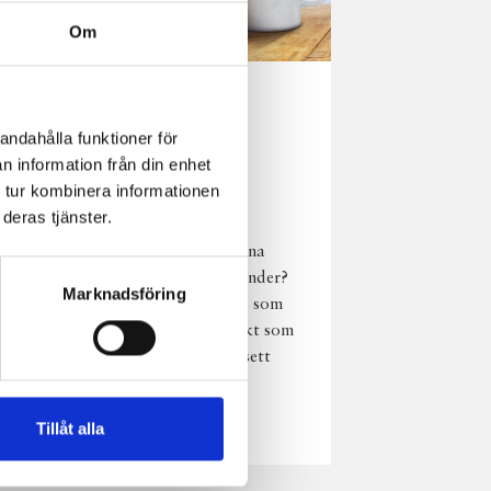
Om
Norrländsk
andahålla funktioner för
njutning i alla
n information från din enhet
väder
 tur kombinera informationen
deras tjänster.
Har du provat
chokladmjölk från dina
norrländska mjölkbönder?
Marknadsföring
Den är lika god varm som
kall och passar perfekt som
vardagsnjutning oavsett
väder, året om.
Läs mer
Tillåt alla