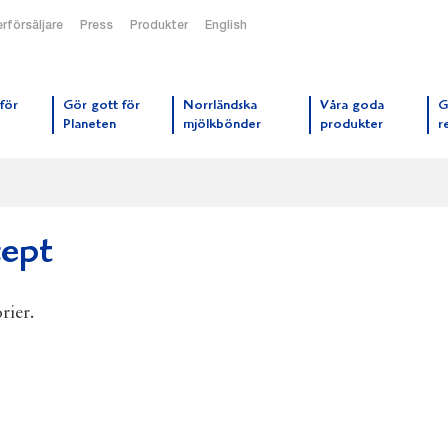
rförsäljare
Press
Produkter
English
orrmejerier startsida
för
Gör gott för
Norrländska
Våra goda
G
Planeten
mjölkbönder
produkter
r
cept
rier.