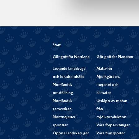
Start
Gör gott för Norrland
Gör gott för Planeten
Levande landsbygd
Matsvinn
och lokalsamhälle
Mjölkgården,
Norrländsk
mejeriet och
omställning
klimatet
Norrländsk
Utsläpp av metan
samverkan
från
Norrmejerier
mjölkproduktion
sponsrar
Våra förpackningar
Öppna landskap ger
Våra transporter