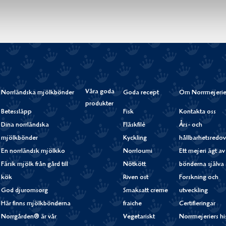
Våra goda
Norrländska mjölkbönder
Goda recept
Om Norrmejerie
produkter
Betessläpp
Fisk
Kontakta oss
Dina norrländska
Fläskfilé
Års- och
mjölkbönder
Kyckling
hållbarhetsredov
En norrländsk mjölkko
Norrloumi
Ett mejeri ägt av
Färsk mjölk från gård till
Nötkött
bönderna själva
kök
Riven ost
Forskning och
God djuromsorg
Smaksatt creme
utveckling
Här finns mjölkbönderna
fraiche
Certifieringar
Norrgården® är vår
Vegetariskt
Norrmejeriers hi