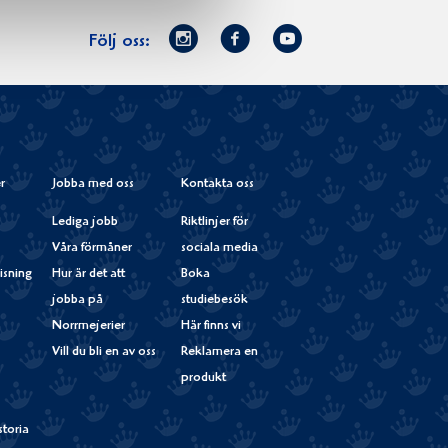
Norrmejerier
Facebook
Youtube
Följ oss:
på
Instagram
r
Jobba med oss
Kontakta oss
Lediga jobb
Riktlinjer för
Våra förmåner
sociala media
isning
Hur är det att
Boka
jobba på
studiebesök
Norrmejerier
Här finns vi
Vill du bli en av oss
Reklamera en
produkt
storia