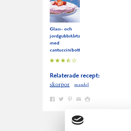
Glass- och
jordgubbstårta
med
cantuccinibotten
Relaterade recept:
skorpor
mandel
Dela
Dela
Dela
Dela
Skriv
på
på
på
via
ut
Facebook
Twitter
Pinterest
e-
post