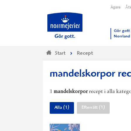
Ägare
Åte
Till N
Gör gott 
Norrland
Start
Recept
mandelskorpor re
1
mandelskorpor
recept i alla katego
Alla (1)
Efterrätt (1)