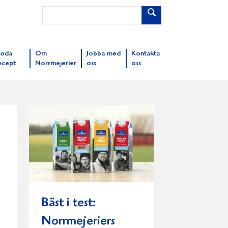
oda
Om
Jobba med
Kontakta
ecept
Norrmejerier
oss
oss
Bäst i test:
Norrmejeriers