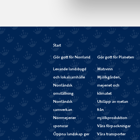
Start
Gör gott för Norrland
Gör gott för Planeten
Levande landsbygd
Matsvinn
och lokalsamhälle
Mjölkgården,
Norrländsk
mejeriet och
omställning
klimatet
Norrländsk
Utsläpp av metan
samverkan
från
Norrmejerier
mjölkproduktion
sponsrar
Våra förpackningar
Öppna landskap ger
Våra transporter