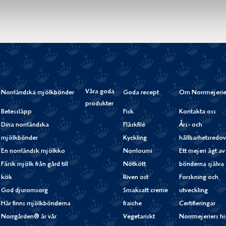
Våra goda
Norrländska mjölkbönder
Goda recept
Om Norrmejerie
produkter
Betessläpp
Fisk
Kontakta oss
Dina norrländska
Fläskfilé
Års- och
mjölkbönder
Kyckling
hållbarhetsredov
En norrländsk mjölkko
Norrloumi
Ett mejeri ägt av
Färsk mjölk från gård till
Nötkött
bönderna själva
kök
Riven ost
Forskning och
God djuromsorg
Smaksatt creme
utveckling
Här finns mjölkbönderna
fraiche
Certifieringar
Norrgården® är vår
Vegetariskt
Norrmejeriers hi