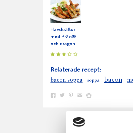
Havskräftor
med Präst®
och dragon
Relaterade recept:
bacon
bacon soppa
m
soppa
Dela
Dela
Dela
Dela
Skriv
på
på
på
via
ut
Facebook
Twitter
Pinterest
e-
post