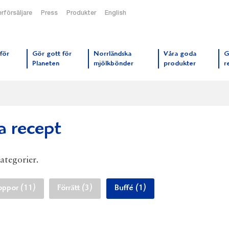
rförsäljare
Press
Produkter
English
orrmejerier startsida
för
Gör gott för
Norrländska
Våra goda
G
Planeten
mjölkbönder
produkter
r
a recept
kategorier.
oppor (11)
Förrätt (3)
Buffé (1)