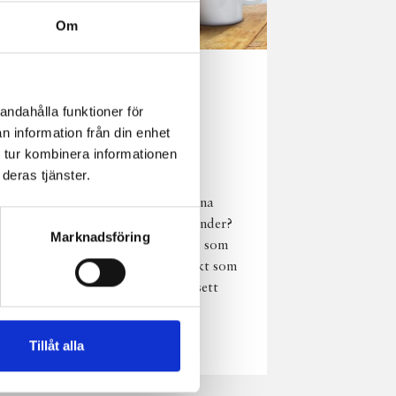
Om
Norrländsk
andahålla funktioner för
njutning i alla
n information från din enhet
väder
 tur kombinera informationen
deras tjänster.
Har du provat
chokladmjölk från dina
norrländska mjölkbönder?
Marknadsföring
Den är lika god varm som
kall och passar perfekt som
vardagsnjutning oavsett
väder, året om.
Läs mer
Tillåt alla