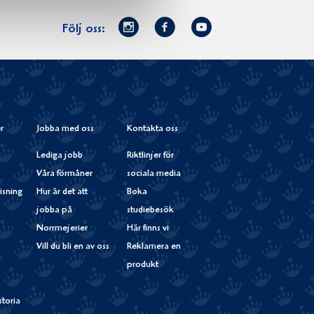
Norrmejerier
Facebook
Youtube
Följ oss:
på
Instagram
r
Jobba med oss
Kontakta oss
Lediga jobb
Riktlinjer för
Våra förmåner
sociala media
isning
Hur är det att
Boka
jobba på
studiebesök
Norrmejerier
Här finns vi
Vill du bli en av oss
Reklamera en
produkt
storia