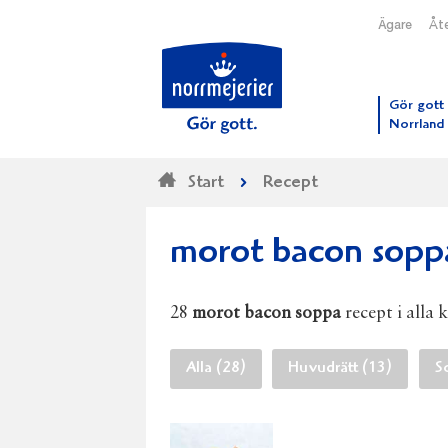
Ägare
Åte
Till N
Gör gott 
Norrland
Start
Recept
morot bacon sopp
28
morot bacon soppa
recept i alla 
Alla (28)
Huvudrätt (13)
S