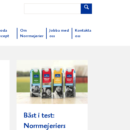
oda
Om
Jobba med
Kontakta
ecept
Norrmejerier
oss
oss
Bäst i test:
Norrmejeriers