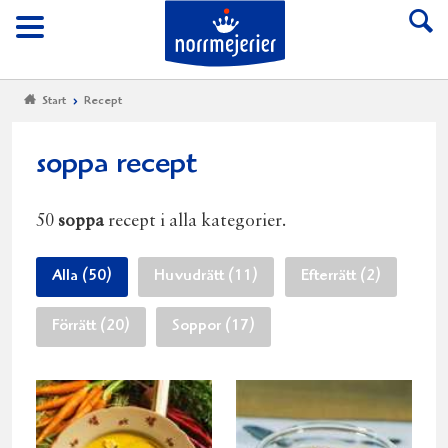
Till Norrmejerier start
Meny
Start
Recept
soppa recept
50
soppa
recept i alla kategorier.
Alla (50)
Huvudrätt (11)
Efterrätt (2)
Förrätt (20)
Soppor (17)