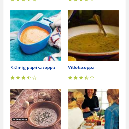
Krämig paprikasoppa
Vitlökssoppa