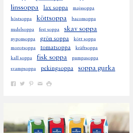
linssoppa
lax soppa
majssoppa
köttsoppa
höstsoppa
baconsoppa
skav soppa
nudelsoppa
fest soppa
grön soppa
nyponsoppa
kött soppa
tomatsoppa
morotsoppa
kräftsoppa
fisk soppa
kall soppa
pumpasoppa
soppa gurka
pekingsoppa
svampsoppa
Dela
Dela
Dela
Dela
Skriv
på
på
på
via
ut
Facebook
Twitter
Pinterest
e-
post