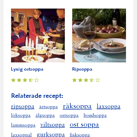
Lyxig ostsoppa
Ripsoppa
Relaterade recept:
räksoppa
ripsoppa
laxsoppa
ärtsoppa
löksoppa
älgsoppa
ostsoppa
bondsoppa
ost soppa
viltsoppa
lammsoppa
gurksoppa
laxsoppal
fisksoppa