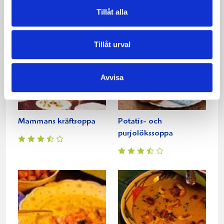
Tillåt alla
Tillåt urval
Avvisa
Mammans kräftsoppa
Potatis- och
purjolökssoppa