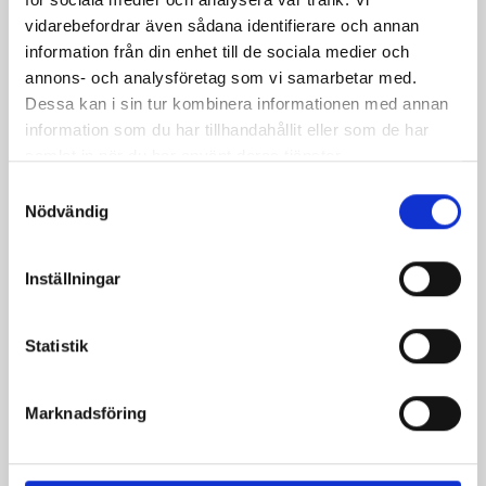
vidarebefordrar även sådana identifierare och annan
information från din enhet till de sociala medier och
annons- och analysföretag som vi samarbetar med.
Dessa kan i sin tur kombinera informationen med annan
information som du har tillhandahållit eller som de har
Ungersk gulaschsoppa
Små koppar med
samlat in när du har använt deras tjänster.
laxsoppa
Samtyckesval
Nödvändig
Inställningar
Statistik
Marknadsföring
Trattkantarellsoppa
Sparrissoppa