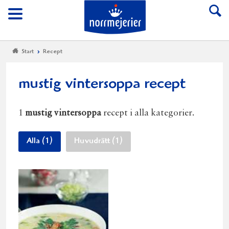
Till Norrmejerier start
Meny
Start
Recept
mustig vintersoppa recept
1
mustig vintersoppa
recept i alla kategorier.
Alla (1)
Huvudrätt (1)