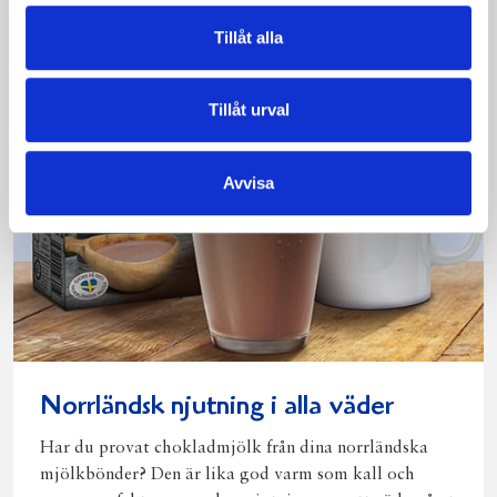
Tillåt alla
Tillåt urval
Avvisa
Norrländsk njutning i alla väder
Har du provat chokladmjölk från dina norrländska
mjölkbönder? Den är lika god varm som kall och