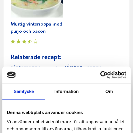
Mustig vintersoppa med
purjo och bacon
Relaterade recept:
vinter
vintersoppa
soppa
mustig
vin
te
mustig vintersoppa med purjo och bacon
Dela
Dela
Dela
Dela
Skriv
Samtycke
Information
Om
på
på
på
via
ut
Facebook
Twitter
Pinterest
e-
Denna webbplats använder cookies
post
Vi använder enhetsidentifierare för att anpassa innehållet
och annonserna till användarna, tillhandahålla funktioner