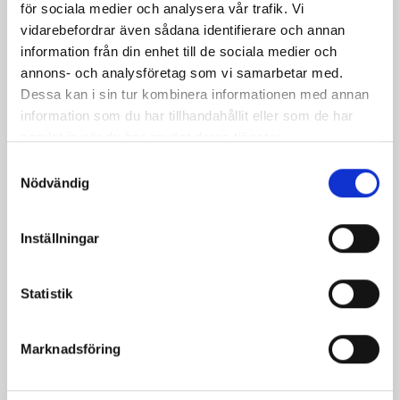
för sociala medier och analysera vår trafik. Vi
vidarebefordrar även sådana identifierare och annan
information från din enhet till de sociala medier och
annons- och analysföretag som vi samarbetar med.
Dessa kan i sin tur kombinera informationen med annan
information som du har tillhandahållit eller som de har
samlat in när du har använt deras tjänster.
Samtyckesval
Nödvändig
Bäst i test: Norrmejeriers laktosfria
mjölk
Inställningar
Vi kan stolt konstatera att vår laktosfria Mellanmjölk
är bäst i smaktest när norrlänningarna sagt sitt. Fler än
Statistik
200 norrlänningar fick deltog vid provsmakningen. Vår
produkt vann testet.
Marknadsföring
Läs mer